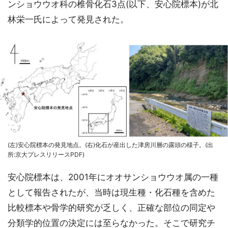
ンショウウオ科の椎骨化石3点(以下、安心院標本)が北
林栄一氏によって発見された。
(左)安心院標本の発見地点。(右)化石が産出した津房川層の露頭の様子。(出
所:京大プレスリリースPDF)
安心院標本は、2001年にオオサンショウウオ属の一種
として報告されたが、当時は現生種・化石種を含めた
比較標本や骨学的研究が乏しく、正確な部位の同定や
分類学的位置の決定には至らなかった。そこで研究チ