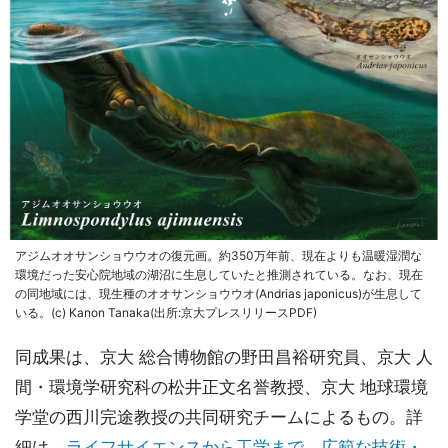
アジムオオサンショウウオの復元画。約350万年前、現在よりも温暖湿潤な
環境だった安心院地域の湖沼に生息していたと推測されている。なお、現在
の同地域には、現生種のオオサンショウウオ(Andrias japonicus)が生息して
いる。(c) Kanon Tanaka(出所:京大プレスリリースPDF)
同成果は、京大 総合博物館の野田昌裕研究員、京大 人
間・環境学研究科の松井正文名誉教授、京大 地球環境
学堂の西川完途教授の共同研究チームによるもの。詳
細は、
ライフサイエンスから工学まで、広範な技術・