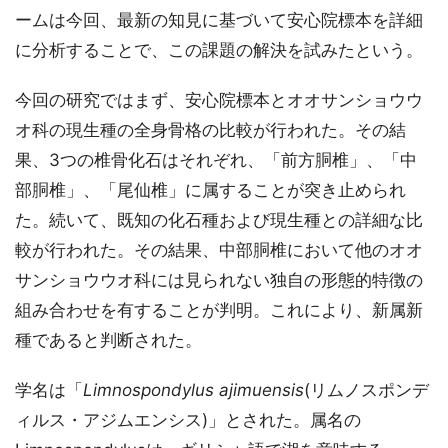
ームは今回、最新の知見に基づいて安心院標本を詳細
に分析することで、この課題の解決を試みたという。
今回の研究ではまず、安心院標本とオオサンショウウ
オ科の現生種の全身骨格の比較が行われた。その結
果、3つの椎骨化石はそれぞれ、「前方胴椎」、「中
部胴椎」、「尾仙椎」に属することが突き止められ
た。続いて、既知の化石種および現生種との詳細な比
較が行われた。その結果、中部胴椎において他のオオ
サンショウウオ科には見られない独自の形態的特徴の
組み合わせを有することが判明。これにより、新属新
種であると判断された。
学名は「
Limnospondylus ajimuensis
(リムノスポンデ
ィルス・アジムエンシス)」とされた。属名の