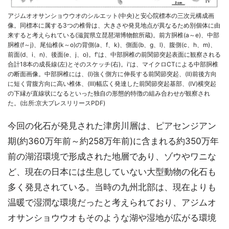
アジムオオサンショウウオのシルエット(中央)と安心院標本の三次元構成画
像。同標本に属する3つの椎骨は、大きさや発見地点が異なるため別個体に由
来すると考えられている(滋賀県立琵琶湖博物館所蔵)。前方胴椎(a～e)、中部
胴椎(f～j)、尾仙椎(k～o)の背側(a、f、k)、側面(b、g、l)、腹側(c、h、m)、
前面(d、i、n)、後面(e、j、o)。f'は、中部胴椎の前関節突起表面に観察される
合計18本の成長線(左)とそのスケッチ(右)。i'は、マイクロCTによる中部胴椎
の断面画像。中部胴椎には、(I)強く側方に伸長する前関節突起、(II)前後方向
に短く背腹方向に高い椎体、(III)幅広く発達した前関節突起基部、(IV)横突起
の下縁が直線状になるといった独自の形態的特徴の組み合わせが観察され
た。(出所:京大プレスリリースPDF)
今回の化石が発見された津房川層は、ピアセンジアン
期(約360万年前～約258万年前)に含まれる約350万年
前の湖沼環境で形成された地層であり、ゾウやワニな
ど、現在の日本には生息していない大型動物の化石も
多く発見されている。当時の九州北部は、現在よりも
温暖で湿潤な環境だったと考えられており、アジムオ
オサンショウウオもそのような湖や湿地が広がる環境