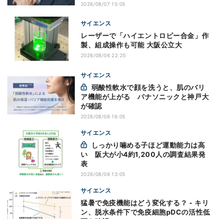
2026/08/07 15:05
サイエンス
レーザーで「ハイエントロピー合金」作
製、組成操作も可能 大阪公立大
2026/08/06 22:25
サイエンス
弱酸性軟水で顔を洗うと、肌のバリ
ア機能が上がる パナソニックと神戸大
が確認
2026/08/06 16:05
サイエンス
しっかり噛める子ほど運動能力は高
い 阪大が小4約1,200人の調査結果発
表
2026/08/06 13:05
サイエンス
猛暑で免疫機能はどう変化する？ - キリ
ン、脱水条件下で免疫細胞pDCの活性低