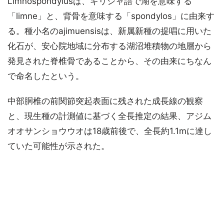
Limnospondylusは、ギリシャ語で湖を意味する
「limne」と、背骨を意味する「spondylos」に由来す
る。種小名のajimuensisは、新属新種の提唱に用いた
化石が、安心院地域に分布する湖沼堆積物の地層から
発見された脊椎骨であることから、その由来にちなん
で命名したという。
中部胴椎の前関節突起表面に残された成長線の観察
と、現生種の計測値に基づく全長推定の結果、アジム
オオサンショウウオは18歳前後で、全長約1.1mに達し
ていた可能性が示された。