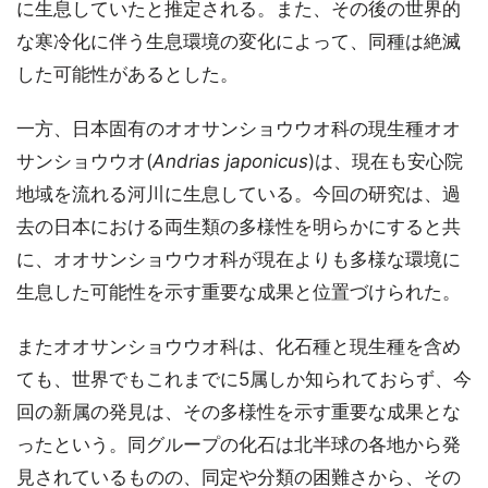
に生息していたと推定される。また、その後の世界的
な寒冷化に伴う生息環境の変化によって、同種は絶滅
した可能性があるとした。
一方、日本固有のオオサンショウウオ科の現生種オオ
サンショウウオ(
Andrias japonicus
)は、現在も安心院
地域を流れる河川に生息している。今回の研究は、過
去の日本における両生類の多様性を明らかにすると共
に、オオサンショウウオ科が現在よりも多様な環境に
生息した可能性を示す重要な成果と位置づけられた。
またオオサンショウウオ科は、化石種と現生種を含め
ても、世界でもこれまでに5属しか知られておらず、今
回の新属の発見は、その多様性を示す重要な成果とな
ったという。同グループの化石は北半球の各地から発
見されているものの、同定や分類の困難さから、その