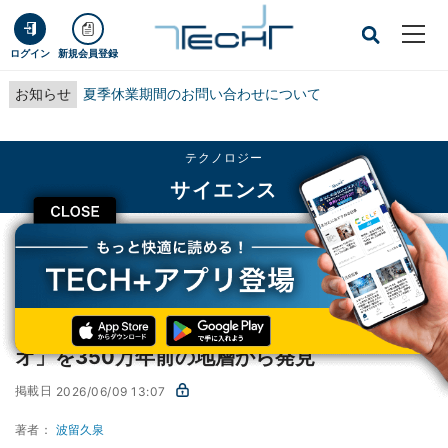
ログイン
新規会員登録
お知らせ
夏季休業期間のお問い合わせについて
テクノロジー
サイエンス
CLOSE
TECH+
テクノロジー
サイエンス
京大、新属新種「アジムオオサンショウウオ」を350万年前の地層から発見
京大、新属新種「アジムオオサンショウウ
オ」を350万年前の地層から発見
掲載日
2026/06/09 13:07
著者：
波留久泉