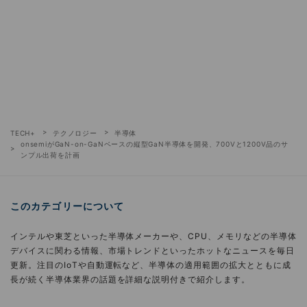
TECH+
テクノロジー
半導体
onsemiがGaN-on-GaNベースの縦型GaN半導体を開発、700Vと1200V品のサ
ンプル出荷を計画
このカテゴリーについて
インテルや東芝といった半導体メーカーや、CPU、メモリなどの半導体
デバイスに関わる情報、市場トレンドといったホットなニュースを毎日
更新。注目のIoTや自動運転など、半導体の適用範囲の拡大とともに成
長が続く半導体業界の話題を詳細な説明付きで紹介します。