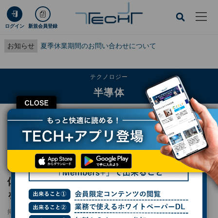
ログイン
新規会員登録
お知らせ
夏季休業期間のお問い合わせについて
テクノロジー
半導体
CLOSE
TECH+
テクノロジー
半導体
onsemiがGaN-on-GaNベースの縦型GaN半導体を開発、700Vと1200V品のサ
ンプル出荷を計画
onsemiがGaN-on-GaNベースの縦型GaN半導
体を開発、700Vと1200V品のサンプル出荷
を計画
掲載日
2025/11/05 16:45