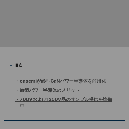
目次
onsemiが縦型GaNパワー半導体を商用化
縦型パワー半導体のメリット
700Vおよび1200V品のサンプル提供を準備
中