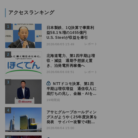
アクセスランキング
日本製鉄、1Q決算で事業利
益58.1％増の1455億円
U.S. Steelが収益を牽引
レポート
2026/08/05 15:49
北海道電力、第1四半期は増
収・減益 通期予想据え置
き、泊発電所再稼働へ
レポート
2026/08/06 08:51
NTTドコモ決算、第1四
半期は増収増益 通信収入に
底打ちの兆し、金融・AIを強
化
19時間前
アサヒグループホールディン
グスがようやく25年度決算を
発表 サイバー攻撃で4割減
益
2026/08/04 15:00