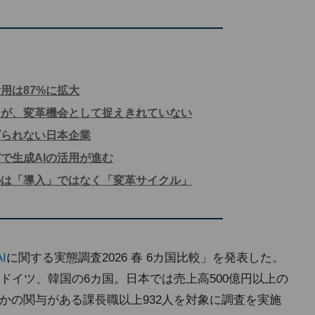
用は87%に拡大
るが、変革機会として捉えきれていない
げられない日本企業
で生成AIの活用が進む
のは「導入」ではなく「変革サイクル」
I
に関する実態調査2026 春 6カ国比較」を発表した。
ドイツ、韓国の6カ国。日本では売上高500億円以上の
かの関与がある課長職以上932人を対象に調査を実施