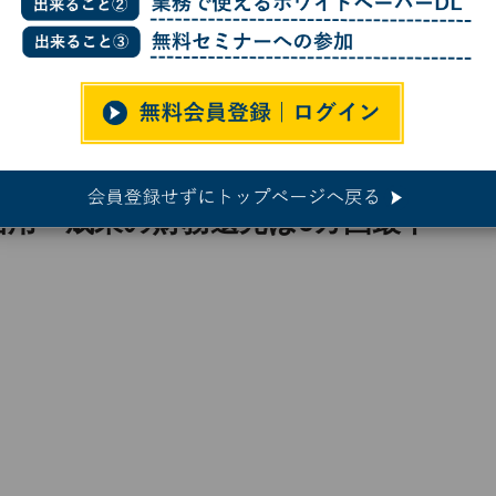
AI活用 成果の財務還元は6カ国最下位、PwC調査
I活用 成果の財務還元は6カ国最下