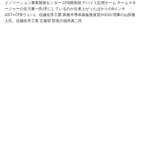
イノベーション事業開発センター CFB開発部 デバイス応用チーム チームマネ
ージャーの谷川兼一氏(手にしているのが出来上がったばかりの6インチ
QST×CFBウェハ)、信越化学工業 異種半導体基板推進室(HSSI) 理事の山田雅
人氏、信越化学工業 広報部 部長の福井真二氏