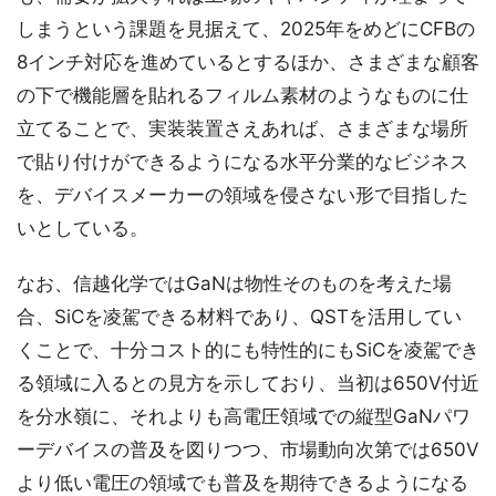
しまうという課題を見据えて、2025年をめどにCFBの
8インチ対応を進めているとするほか、さまざまな顧客
の下で機能層を貼れるフィルム素材のようなものに仕
立てることで、実装装置さえあれば、さまざまな場所
で貼り付けができるようになる水平分業的なビジネス
を、デバイスメーカーの領域を侵さない形で目指した
いとしている。
なお、信越化学ではGaNは物性そのものを考えた場
合、SiCを凌駕できる材料であり、QSTを活用してい
くことで、十分コスト的にも特性的にもSiCを凌駕でき
る領域に入るとの見方を示しており、当初は650V付近
を分水嶺に、それよりも高電圧領域での縦型GaNパワ
ーデバイスの普及を図りつつ、市場動向次第では650V
より低い電圧の領域でも普及を期待できるようになる