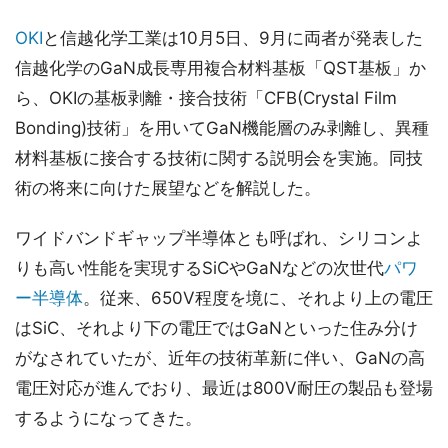
OKI
と信越化学工業は10月5日、9月に両者が発表した
信越化学のGaN成長専用複合材料基板「QST基板」か
ら、OKIの基板剥離・接合技術「CFB(Crystal Film
Bonding)技術」を用いてGaN機能層のみ剥離し、異種
材料基板に接合する技術に関する説明会を実施。同技
術の将来に向けた展望などを解説した。
ワイドバンドギャップ半導体とも呼ばれ、シリコンよ
りも高い性能を実現するSiCやGaNなどの次世代
パワ
ー半導体
。従来、650V程度を境に、それより上の電圧
はSiC、それより下の電圧ではGaNといった住み分け
がなされていたが、近年の技術革新に伴い、GaNの高
電圧対応が進んでおり、最近は800V耐圧の製品も登場
するようになってきた。