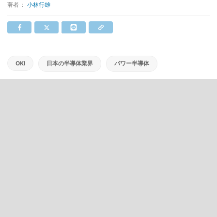
著者：
小林行雄
OKI
日本の半導体業界
パワー半導体