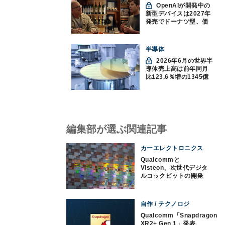
OpenAIが開発中の
新型デバイスは2027年
発売でドーナツ型、価
格300ドル超に
半導体
2026年6月の世界半
導体売上高は前年同月
比123.6％増の1345億
ドルで過去最高更新
SIA調べ
編集部が選ぶ関連記事
カーエレクトロニクス
Qualcommと
Visteon、次世代デジタ
ルコックピットの開発
で協業
自作 / テクノロジ
Qualcomm「Snapdragon
XR2+ Gen 1」発表、