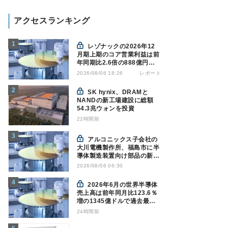
アクセスランキング
レゾナックの2026年12
月期上期のコア営業利益は前
年同期比2.6倍の888億円、
AI向け半導体材料が好調
レポート
2026/08/06 18:26
SK hynix、DRAMと
NANDの新工場建設に総額
54.3兆ウォンを投資
22時間前
アルコニックス子会社の
大川電機製作所、福島市に半
導体製造装置向け部品の新工
場建設を決定
2026/08/06 06:30
2026年6月の世界半導体
売上高は前年同月比123.6％
増の1345億ドルで過去最高
更新 SIA調べ
24時間前