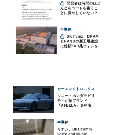
開発者は時間のほと
んどをコードを書くこ
とに費やしていない？
ソフトウェアエンジニ
アリングにおけるAIの8
つの神話への賛否
半導体
SK hynix、DRAM
とNANDの新工場建設
に総額54.3兆ウォンを
投資
カーエレクトロニクス
ソニー・ホンダモビリ
ティが新ブランド
「AFEELA」を発表、
CES 2023でプロトタイ
プを公開
半導体
リオン、Qualcomm
Voice and Music