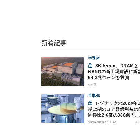
新着記事
半導体
SK hynix、DRAMと
NANDの新工場建設に総
54.3兆ウォンを投資
4分前
半導体
レゾナックの2026年12月
期上期のコア営業利益は
同期比2.6倍の888億円、
け半導体材料が好調
レ
2026/08/06 18:26