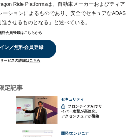
on Ride Platformsは、自動車メーカーおよびティア
レーションによるものであり、安全でセキュアなADAS
前進させるものとなる」と述べている。
無料会員登録はこちらから
イン／無料会員登録
サービスの詳細は
こちら
限定記事
セキュリティ
フロンティアAIでサ
イバー攻撃が高速化、
アクセンチュアが警鐘
「防御中心からの脱却
を」
開発/エンジニア