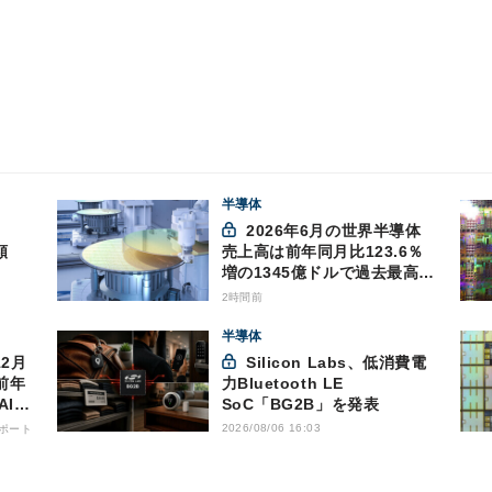
半導体
2026年6月の世界半導体
額
売上高は前年同月比123.6％
増の1345億ドルで過去最高更
新 SIA調べ
2時間前
半導体
Silicon Labs、低消費電
前年
力Bluetooth LE
AI向
SoC「BG2B」を発表
2026/08/06 16:03
ポート