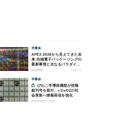
半導体
APEX 2026から見えてきた未
来:先端電子パッケージングの
最新事情と次なるパラダイム
シフト
16時間前
レポート
半導体
びわこ半導体構想が技報
創刊号を発行、r-GeO2の社
会実装へ情報発信を強化
2026/08/06 15:23