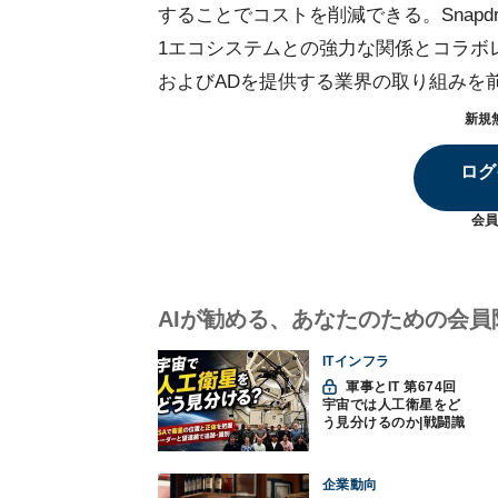
することでコストを削減できる。Snapdrag
1エコシステムとの強力な関係とコラボ
およびADを提供する業界の取り組みを
新規
ログ
会員
AIが勧める、あなたのための会員
ITインフラ
軍事とIT 第674回
宇宙では人工衛星をど
う見分けるのか|戦闘識
別(11)
企業動向