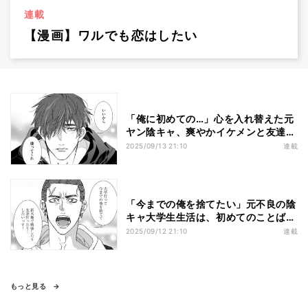
連載
【漫画】ワルでも恋はしたい
「俺に初めての…」心を入れ替えた元
ヤン陰キャ、爽やかイケメンと友達に
なる!?
2025/09/13 21:10
連載
「今までの俺を捨てたい」元不良の陰
キャ大学生生活は、初めてのことばか
りで…
2025/09/12 21:10
連載
もっと見る