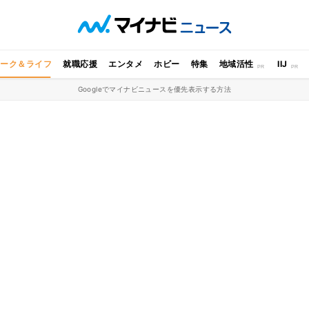
ワーク＆ライフ
就職応援
エンタメ
ホビー
特集
地域活性
IIJ
Googleでマイナビニュースを優先表示する方法