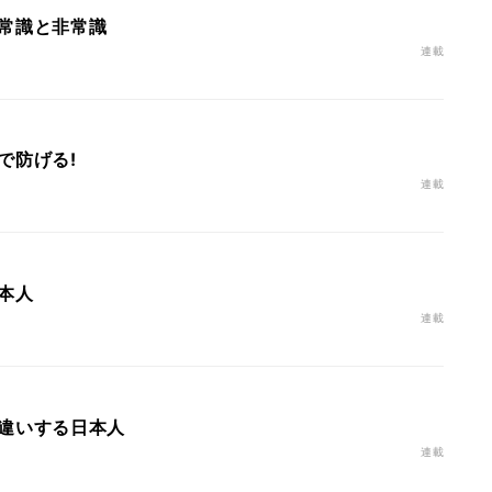
常識と非常識
連載
で防げる!
連載
本人
連載
違いする日本人
連載