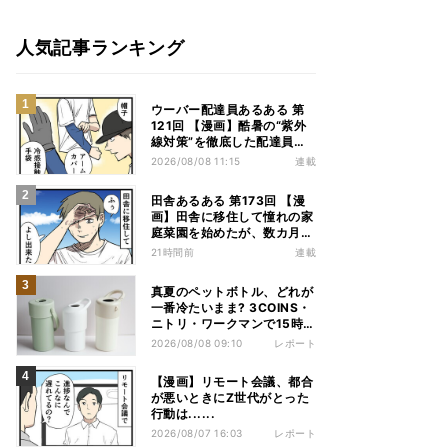
人気記事ランキング
ウーバー配達員あるある 第
121回 【漫画】酷暑の“紫外
線対策”を徹底した配達員
が、数カ月後に絶句した理由
2026/08/08 11:15
連載
田舎あるある 第173回 【漫
画】田舎に移住して憧れの家
庭菜園を始めたが、数カ月後
の光景に絶句
21時間前
連載
真夏のペットボトル、どれが
一番冷たいまま? 3COINS・
ニトリ・ワークマンで15時間
検証してみた
2026/08/08 09:10
レポート
【漫画】リモート会議、都合
が悪いときにZ世代がとった
行動は......
2026/08/07 16:03
レポート