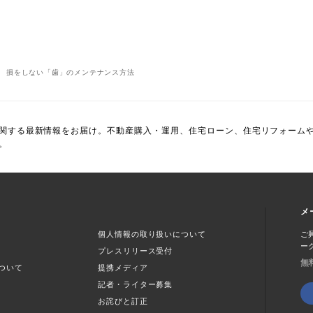
損をしない「歯」のメンテナンス方法
関する最新情報をお届け。不動産購入・運用、住宅ローン、住宅リフォーム
。
メ
個人情報の取り扱いについて
ご
ー
プレスリリース受付
無
ついて
提携メディア
記者・ライター募集
お詫びと訂正