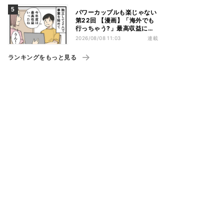
パワーカップルも楽じゃない
第22回 【漫画】「海外でも
行っちゃう?」最高収益に喜
ぶ夫婦、直後に届いた“通知
2026/08/08 11:03
連載
書”で現実に戻された
ランキングをもっと見る