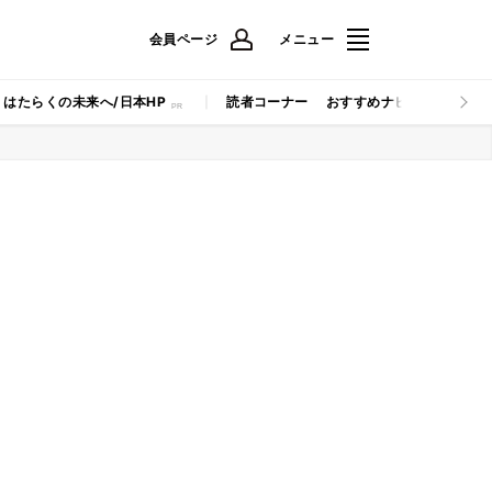
会員ページ
メニュー
はたらくの未来へ/日本HP
読者コーナー
おすすめナビ
マイナビB