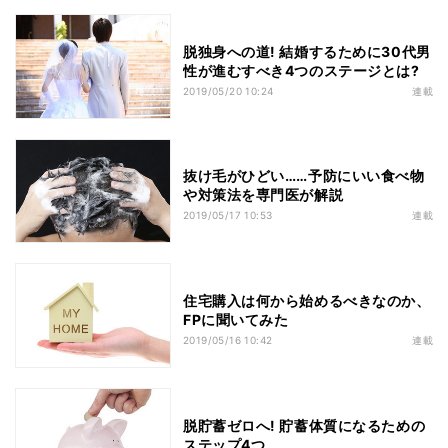
脱独身への道! 結婚するために30代男
性が進むすべき4つのステージとは?
2019/05/20 10:24
連載
抜け毛がひどい……予防にいい食べ物
や対策法を専門医が解説
2019/05/17 10:53
連載
住宅購入は何から始めるべきなのか、
FPに聞いてみた
2019/05/16 10:42
連載
脱貯蓄ゼロへ! 貯蓄体質になるための
ステップ4つ