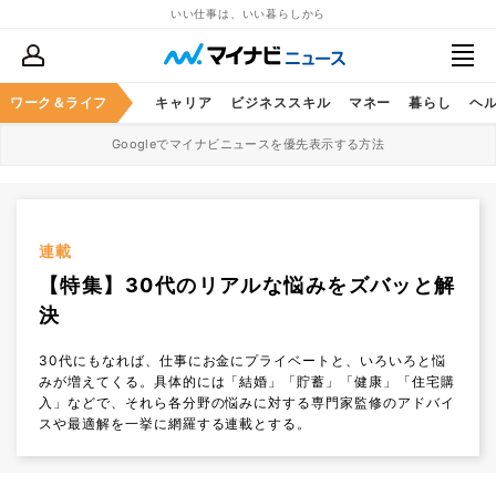
いい仕事は、いい暮らしから
ワーク＆ライフ
キャリア
ビジネススキル
マネー
暮らし
ヘ
Googleでマイナビニュースを優先表示する方法
連載
【特集】30代のリアルな悩みをズバッと解
決
30代にもなれば、仕事にお金にプライベートと、いろいろと悩
みが増えてくる。具体的には「結婚」「貯蓄」「健康」「住宅購
入」などで、それら各分野の悩みに対する専門家監修のアドバイ
スや最適解を一挙に網羅する連載とする。