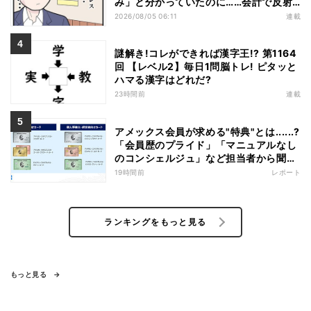
み」と分かっていたのに……会計で反射
的に出してしまったものは
2026/08/05 06:11
連載
謎解き!コレができれば漢字王!? 第1164
回 【レベル2】毎日1問脳トレ! ピタッと
ハマる漢字はどれだ?
23時間前
連載
アメックス会員が求める"特典"とは......?
「会員歴のプライド」「マニュアルなし
のコンシェルジュ」など担当者から聞い
た"裏話"も
19時間前
レポート
ランキングをもっと見る
もっと見る