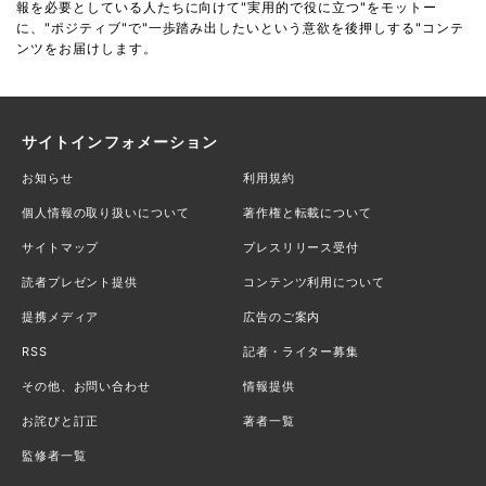
報を必要としている人たちに向けて"実用的で役に立つ"をモットー
に、"ポジティブ"で"一歩踏み出したいという意欲を後押しする"コンテ
ンツをお届けします。
サイトインフォメーション
お知らせ
利用規約
個人情報の取り扱いについて
著作権と転載について
サイトマップ
プレスリリース受付
読者プレゼント提供
コンテンツ利用について
提携メディア
広告のご案内
RSS
記者・ライター募集
その他、お問い合わせ
情報提供
お詫びと訂正
著者一覧
監修者一覧