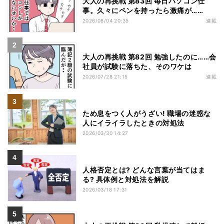
大人の再挑戦 第83回 毎日パソコン仕
事。久々にペンを持ったら激痛が……
2026/08/04 20:35
連載
大人の再挑戦 第82回 勉強したのに……会
社員が試験に落ちた、そのワケは
2026/07/28 21:15
連載
ため息をつく人がうざい! 職場の迷惑な
人にイライラしたときの対処法
2026/03/30 14:27
人格否定とは? どんな言葉が当てはま
る? 具体例と対処法を解説
2026/03/18 17:31