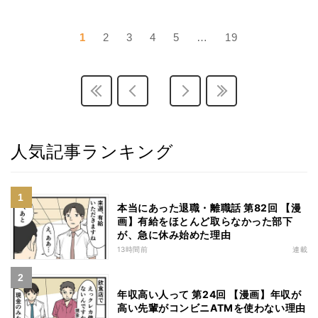
1
2
3
4
5
…
19
人気記事ランキング
本当にあった退職・離職話 第82回 【漫
画】有給をほとんど取らなかった部下
が、急に休み始めた理由
13時間前
連載
年収高い人って 第24回 【漫画】年収が
高い先輩がコンビニATMを使わない理由