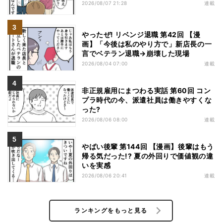
2026/08/07 21:28
連載
やったぜ! リベンジ退職 第42回 【漫
画】「今後は私のやり方で」新店長の一
言でベテラン退職→崩壊した現場
2026/08/04 07:00
連載
非正規雇用にまつわる実話 第60回 コン
プラ時代の今、派遣社員は働きやすくな
った?
2026/08/06 08:00
連載
やばい後輩 第144回 【漫画】後輩はもう
帰る気だった!? 夏の外回りで価値観の違
いを実感
2026/08/06 20:41
連載
ランキングをもっと見る