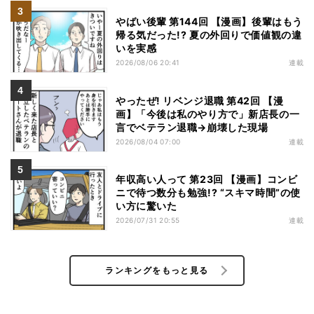
やばい後輩 第144回 【漫画】後輩はもう
帰る気だった!? 夏の外回りで価値観の違
いを実感
2026/08/06 20:41
連載
やったぜ! リベンジ退職 第42回 【漫
画】「今後は私のやり方で」新店長の一
言でベテラン退職→崩壊した現場
2026/08/04 07:00
連載
年収高い人って 第23回 【漫画】コンビ
ニで待つ数分も勉強!? “スキマ時間”の使
い方に驚いた
2026/07/31 20:55
連載
ランキングをもっと見る