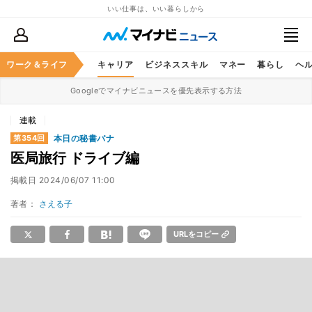
いい仕事は、いい暮らしから
ワーク＆ライフ
キャリア
ビジネススキル
マネー
暮らし
ヘ
Googleでマイナビニュースを優先表示する方法
連載
本日の秘書バナ
第354回
医局旅行 ドライブ編
掲載日
2024/06/07 11:00
著者：
さえる子
URLをコピー