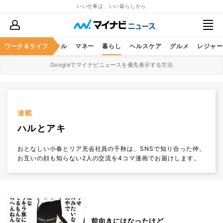
いい仕事は、いい暮らしから
ャリア
ワーク＆ライフ
ビジネススキル
マネー
暮らし
ヘルスケア
グルメ
レジャー
Googleでマイナビニュースを優先表示する方法
連載
ハルとアキ
おとなしい小春とリア充会社員の千秋は、SNSで知り合った仲。
お互いの顔も知らない2人の交流を4コマ漫画でお届けします。
前向きにはなったけど