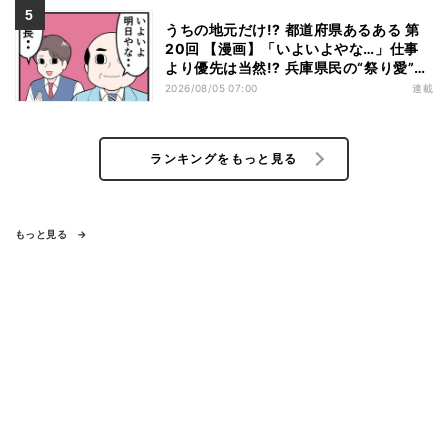
うちの地元だけ!? 都道府県あるある 第
20回 【漫画】「いよいよやな…」仕事
より優先は当然!? 兵庫県民の“祭り愛”が
熱すぎた
2026/08/05 07:00
連載
ランキングをもっと見る
もっと見る