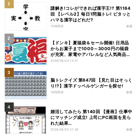
謎解き!コレができれば漢字王!? 第1164
回 【レベル2】毎日1問脳トレ! ピタッと
ハマる漢字はどれだ?
15時間前
連載
【ドンキ】夏福袋＆セール開催! 日用品
からお菓子まで1000～3000円の福袋
が充実、家電やアパレルなど人気商品も
特価
2026/08/04 15:51
脳トレクイズ 第647回 【見た目はそっく
り!?】漢字ドッペルゲンガーを探せ!
16時間前
連載
婚活してみたら 第140回 【漫画】仕事中
にマッチング成立! 上司にPC画面を見ら
れた結果…
2026/08/05 21:38
連載