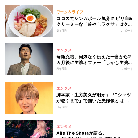
ワーク＆ライフ
ココスでシンガポール気分!? ピリ辛&
クリーミーな「冷やしラクサ」はクセ
になる一杯だった
5時間前
レポート
エンタメ
毎熊克哉、何気なく伝えた一言から2
カ月後に主演オファー「しかも主演じ
ゃないですか!?」
5時間前
レポート
エンタメ
脚本家・生方美久が明かす『Tシャツ
が乾くまで』で描いた夫婦像とは
「“言えなかったことを持っている夫
5時間前
婦”というのは面白いかも」
エンタメ
Aile The Shotaが語る、