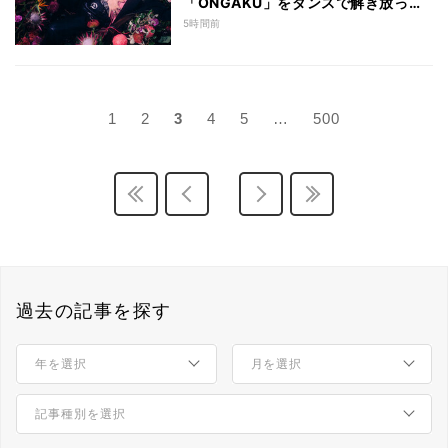
「ONGAKU」をダンスで解き放った
理由──夢の代償も希望も抱えて、武
5時間前
道館へ
1
2
3
4
5
…
500
過去の記事を探す