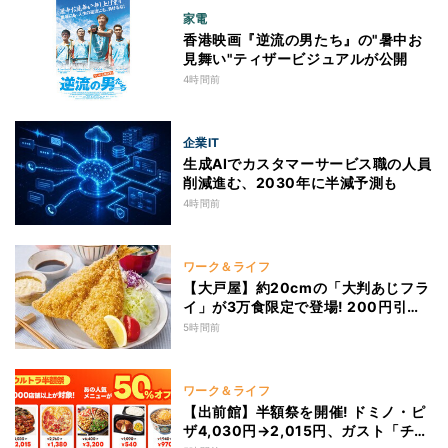
家電
香港映画『逆流の男たち』の"暑中お
見舞い"ティザービジュアルが公開
4時間前
企業IT
生成AIでカスタマーサービス職の人員
削減進む、2030年に半減予測も
4時間前
ワーク＆ライフ
【大戸屋】約20cmの「大判あじフラ
イ」が3万食限定で登場! 200円引き
クーポンも
5時間前
ワーク＆ライフ
【出前館】半額祭を開催! ドミノ・ピ
ザ4,030円→2,015円、ガスト「チー