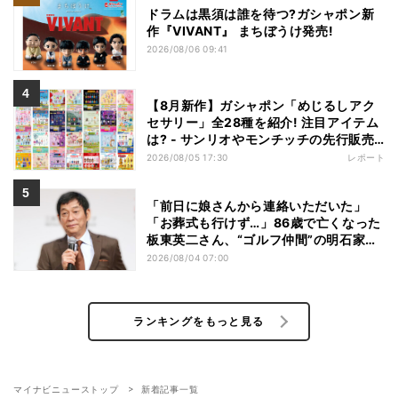
ドラムは黒須は誰を待つ?ガシャポン新
作『VIVANT』 まちぼうけ発売!
2026/08/06 09:41
【8月新作】ガシャポン「めじるしアク
セサリー」全28種を紹介! 注目アイテム
は? - サンリオやモンチッチの先行販売
や再販商品も
2026/08/05 17:30
レポート
「前日に娘さんから連絡いただいた」
「お葬式も行けず…」86歳で亡くなった
板東英二さん、“ゴルフ仲間”の明石家さ
んまが追悼 村上ショージは「既読にも
2026/08/04 07:00
ならず…」
ランキングをもっと見る
マイナビニューストップ
新着記事一覧