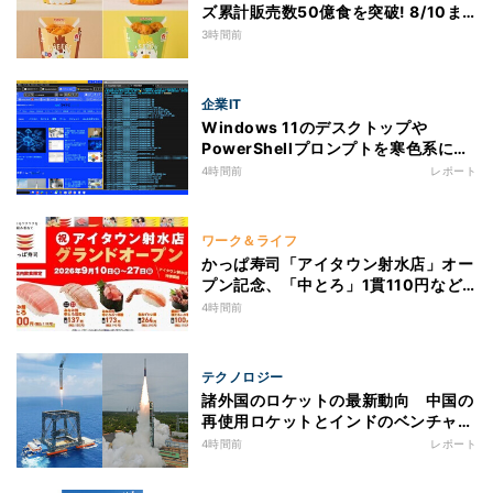
ズ累計販売数50億食を突破! 8/10ま
で2個増量キャンペーン実施
3時間前
企業IT
Windows 11のデスクトップや
PowerShellプロンプトを寒色系にし
て"涼"を取る
4時間前
レポート
ワーク＆ライフ
かっぱ寿司「アイタウン射水店」オー
プン記念、「中とろ」1貫110円など
豪華5品が特別価格で登場 - アプリク
4時間前
ーポンの配信も
テクノロジー
諸外国のロケットの最新動向 中国の
再使用ロケットとインドのベンチャー
ロケットの成功
4時間前
レポート