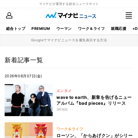
マイナビが運営する総合ニュースサイト
総合トップ
PREMIUM
ウーマン
ワーク＆ライフ
就職応援
+D
Googleでマイナビニュースを優先表示する方法
新着記事一覧
2026年08月07日(金)
エンタメ
wave to earth、新章を告げるニュー
アルバム『bad pieces』リリース
3時間前
ワーク＆ライフ
ローソン、「からあげクン」がシリー