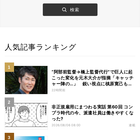
人気記事ランキング
“阿部前監督→橋上監督代行”で巨人に起
こった変化を元木大介が指摘「キャッチ
ャー陣の…」 鋭い視点に槙原寛己も感
心「やっぱりクセ者だな」
22時間前
非正規雇用にまつわる実話 第60回 コン
プラ時代の今、派遣社員は働きやすくな
った?
2026/08/06 08:00
連載