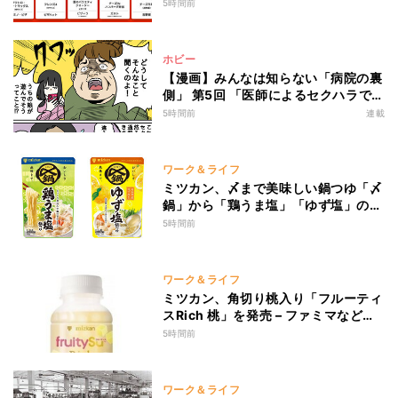
ズINハンバーグ」1,090円→540円...
5時間前
最大1,500円OFFの「リピ得クーポ
ン」も配布
ホビー
【漫画】みんなは知らない「病院の裏
側」 第5回 「医師によるセクハラで
す!!」病院で母親がブチ切れた理由と
5時間前
連載
は?
ワーク＆ライフ
ミツカン、〆まで美味しい鍋つゆ「〆
鍋」から「鶏うま塩」「ゆず塩」の2
品を発売
5時間前
ワーク＆ライフ
ミツカン、角切り桃入り「フルーティ
スRich 桃」を発売 – ファミマなどで
数量限定
5時間前
ワーク＆ライフ