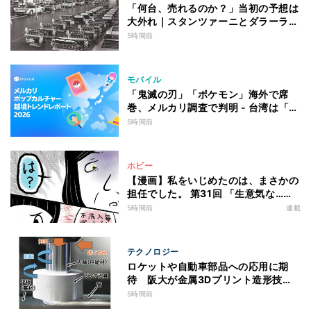
「何台、売れるのか？」当初の予想は
大外れ｜スタンツァーニとダラーラが
語る、ミウラ誕生のとき【後編】
5時間前
モバイル
「鬼滅の刃」「ポケモン」海外で席
巻、メルカリ調査で判明 - 台湾は「ベ
イブレード」が首位
5時間前
ホビー
【漫画】私をいじめたのは、まさかの
担任でした。 第31回 「生意気な…」
思い通りにならない生徒に先生は…
5時間前
連載
テクノロジー
ロケットや自動車部品への応用に期
待 阪大が金属3Dプリント造形技術
を高速化
5時間前