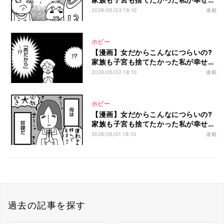
なるまで 第3回 「悪いことは『男だか
2026/05/03 18:10
連載
ら』で許される」先生にひいきされ、
女子からはいじめられ…
ホビー
【漫画】女だからこんなにつらいの?
家族も子宮も捨てたかった私が幸せに
なるまで 第2回 「お兄ちゃんだから」
2026/05/02 18:10
連載
「男だから」自室もゲームも漫画も与
えられる兄
ホビー
【漫画】女だからこんなにつらいの?
家族も子宮も捨てたかった私が幸せに
なるまで 第1回 「金食い虫」「失敗
2026/05/01 18:10
連載
作」と言われ…理不尽な父と奴隷の
母、これが私の両親
過去の記事を探す