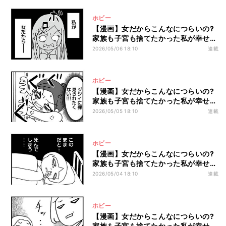
ホビー
【漫画】女だからこんなにつらいの?
家族も子宮も捨てたかった私が幸せに
なるまで 第6回 「女は泣けばいいって
2026/05/06 18:10
連載
か?」成績優秀でも「失敗作」と父に
言われ続け…
ホビー
【漫画】女だからこんなにつらいの?
家族も子宮も捨てたかった私が幸せに
なるまで 第5回 高校でモテ始めた私、
2026/05/05 18:10
連載
兄に追いかけられ、祖父に風呂を覗か
れ…
ホビー
【漫画】女だからこんなにつらいの?
家族も子宮も捨てたかった私が幸せに
なるまで 第4回 「こんな家、出てって
2026/05/04 18:10
連載
やる」小5でストレス要因の入院、退
院した末に…
ホビー
【漫画】女だからこんなにつらいの?
家族も子宮も捨てたかった私が幸せに