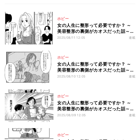
ホビー
女の人生に整形って必要ですか？ ～
美容整形の裏側がカオスだった話～
第5回 【漫画】キャバ嬢をNo.1に押し
2025/08/11 12:05
連載
上げた美容整形外科医のアドバイスと
は!?
ホビー
女の人生に整形って必要ですか？ ～
美容整形の裏側がカオスだった話～
第4回 【漫画】美容整形は「誰にでも
2025/08/10 12:05
連載
なれる魔法」?
ホビー
女の人生に整形って必要ですか？ ～
美容整形の裏側がカオスだった話～
第3回 【漫画】「無理だろ!!」アニメ
2025/08/09 12:05
連載
キャラの顔になりたいと言う女性に医
師の答えは?
ホビー