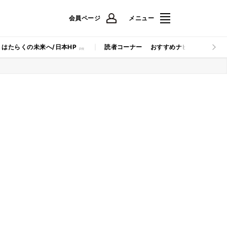
会員ページ
メニュー
はたらくの未来へ/日本HP
読者コーナー
おすすめナビ
マイナビB