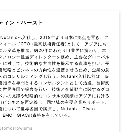
ティン・ハースト
にNutanixへ入社し、2019年より日本に拠点を置き、ア
フィールドCTO (最高技術責任者)として、アジアにお
タル変革を推進。約20年にわたりIT業界に携わり、本
クノロジー担当ディレクターを務め、主要なグローバル
トに対して、技術的な方向性を提示する責務を担い、長
術戦略とビジネスの方向性を連携させるため、企業の意
へのコンサルティングも行う。Nutanix入社以前は、仮
術指導を専門とするコンサルタントとして活躍。技術変
て世界各国で提言を行い、技術と企業動向に関するグロ
ベルの見識や戦略的なコンサルの実績はアジアにおける
nixのビジネスを再定義し、同地域の主要企業をサポート。
について世界各国で講演し、Nutanix、Cisco、
e、EMC、GIACの資格を有している。
@tomorrowisms