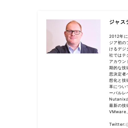
ジャス
2012年
ジア初の
けるデジ
社ではテ
アカウン
期的な技
思決定者
想化と技
革につい
ーバルレ
Nuta
最新の技術
VMwar
Twitter: