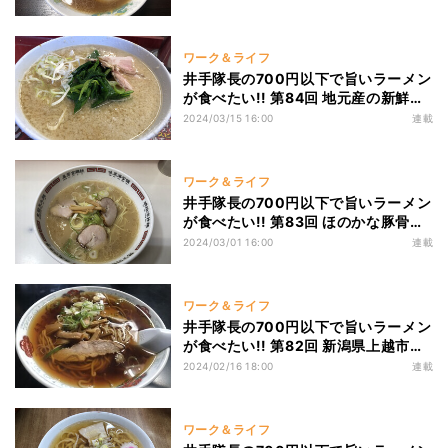
モスレジェンド店「松茶屋」!
ワーク＆ライフ
井手隊長の700円以下で旨いラーメン
が食べたい!! 第84回 地元産の新鮮な
生もつで作るもつ煮と背脂ラーメンが
2024/03/15 16:00
連載
絶品! 茨城・牛久「とん平食堂」!
ワーク＆ライフ
井手隊長の700円以下で旨いラーメン
が食べたい!! 第83回 ほのかな豚骨の
熟成感が最高! 山口の宇部ラーメンの
2024/03/01 16:00
連載
名店「三久ラーメン」!
ワーク＆ライフ
井手隊長の700円以下で旨いラーメン
が食べたい!! 第82回 新潟県上越市の
昭和9年創業の老舗! 煮干しビンビン
2024/02/16 18:00
連載
の極上スープ「上海軒」!
ワーク＆ライフ