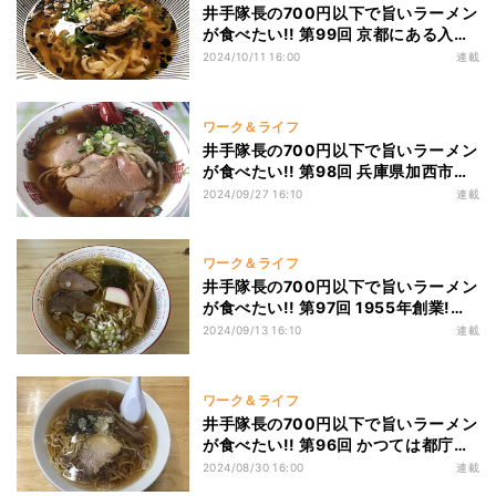
井手隊長の700円以下で旨いラーメン
が食べたい!! 第99回 京都にある入口
のない完全セルフにもほどがあるラー
2024/10/11 16:00
連載
メン店「らーめん 蔵」!
ワーク＆ライフ
井手隊長の700円以下で旨いラーメン
が食べたい!! 第98回 兵庫県加西市の
老舗レジェンド町中華!「てんぐらー
2024/09/27 16:10
連載
めん」のこいくちラーメンがじんわり
旨い！
ワーク＆ライフ
井手隊長の700円以下で旨いラーメン
が食べたい!! 第97回 1955年創業!
「山形ラーメン四天王」の一角! 牛ダ
2024/09/13 16:10
連載
シと牛チャーシューの光る名店「八幡
屋」
ワーク＆ライフ
井手隊長の700円以下で旨いラーメン
が食べたい!! 第96回 かつては都庁の
職員にも愛された老舗の味! 有楽町高
2024/08/30 16:00
連載
架下の名店「谷ラーメン」