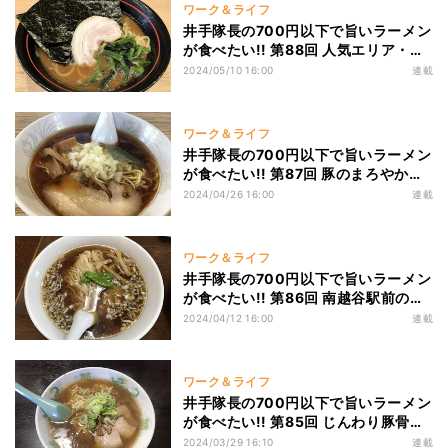
ワーク＆ライフ
井手隊長の700円以下で旨いラーメン
が食べたい!! 第88回 人気エリア・綱
島駅徒歩1分! 濃厚ながらじんわり仕上
2024/05/10 16:00
連載
げの激ウマ家系「麺場寺井」!
ワーク＆ライフ
井手隊長の700円以下で旨いラーメン
が食べたい!! 第87回 豚のまろやか旨
味と醤油のキレ! 昭島に佇む絶品八王
2024/04/26 16:00
連載
子ラーメンの名店「たまや」!
ワーク＆ライフ
井手隊長の700円以下で旨いラーメン
が食べたい!! 第86回 南越谷駅前の大
盛り激ウマ町中華「華萬」! 半チャー
2024/04/12 16:00
連載
ハンの量にビックリ!
ワーク＆ライフ
井手隊長の700円以下で旨いラーメン
が食べたい!! 第85回 じんわり豚骨醤
油ラーメンに舌鼓! 新潟・妙高のマン
2024/03/29 16:10
連載