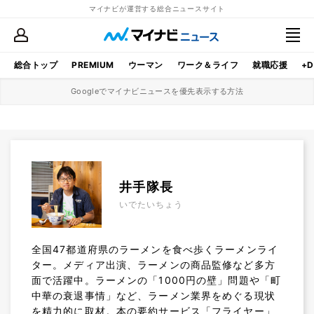
マイナビが運営する総合ニュースサイト
総合トップ
PREMIUM
ウーマン
ワーク＆ライフ
就職応援
+D
Googleでマイナビニュースを優先表示する方法
井手隊長
いでたいちょう
全国47都道府県のラーメンを食べ歩くラーメンライ
ター。メディア出演、ラーメンの商品監修など多方
面で活躍中。ラーメンの「1000円の壁」問題や「町
中華の衰退事情」など、ラーメン業界をめぐる現状
を精力的に取材。本の要約サービス「フライヤー」