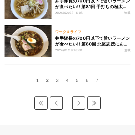
井手隊長の700円以下で旨いラーメン
が食べたい!! 第81回 手打ちの極太麺
が最高！ 麺で勝負の喜多方ラーメン
2024/02/02 16:08
連載
の名店「食堂 なまえ」！
ワーク＆ライフ
井手隊長の700円以下で旨いラーメン
が食べたい!! 第80回 北区志茂にある
幸せあふれる町中華「中華 凛凛」! パ
2024/01/19 16:00
連載
ンチのあるラーメンが最高!
1
2
3
4
5
6
7