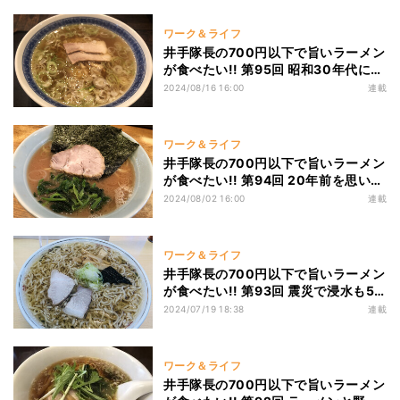
ワーク＆ライフ
井手隊長の700円以下で旨いラーメン
が食べたい!! 第95回 昭和30年代に鉄
鋼マンのためにできた極細の清湯系
2024/08/16 16:00
連載
「釜石ラーメン」発祥の店「新華園本
店」!
ワーク＆ライフ
井手隊長の700円以下で旨いラーメン
が食べたい!! 第94回 20年前を思い出
す超オールドスタイルの家系ラーメン
2024/08/02 16:00
連載
に悶絶! 「武蔵家 稲田堤店」!
ワーク＆ライフ
井手隊長の700円以下で旨いラーメン
が食べたい!! 第93回 震災で浸水も50
日で復興！ 三陸海岸・宮古のレジェ
2024/07/19 18:38
連載
ンド「中華そば たらふく」の歴史あ
る一杯に舌鼓
ワーク＆ライフ
井手隊長の700円以下で旨いラーメン