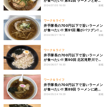
が食べたい!! 第92回 ラーメンと野菜
炒めのセットが最高! 雑司が谷の老舗
2024/07/05 16:00
連載
の絶品町中華「華天園」
ワーク＆ライフ
井手隊長の700円以下で旨いラーメン
が食べたい!! 第91回 麺がバツグン! 埼
玉の久喜で食べられる超本格的な佐野
2024/06/21 16:12
連載
ラーメン「麺屋 まさと」!
ワーク＆ライフ
井手隊長の700円以下で旨いラーメン
が食べたい!! 第90回 北区滝野川で出
会える平塚系の酸っぱいタンメン! 八
2024/06/07 16:30
連載
幡神社そばの名店「新門飯店」!
ワーク＆ライフ
井手隊長の700円以下で旨いラーメン
が食べたい!! 第89回 ラーメンに絶品
カツ丼が最強の相性! 南池袋のレジェ
2024/05/24 19:29
連載
ンド町中華「中華 幸楽」!