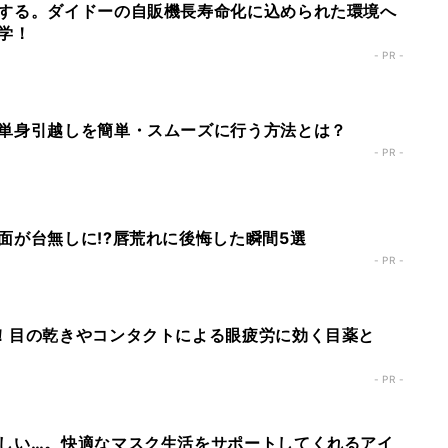
する。ダイドーの自販機長寿命化に込められた環境へ
学！
- PR -
単身引越しを簡単・スムーズに行う方法とは？
- PR -
面が台無しに!?唇荒れに後悔した瞬間5選
- PR -
！目の乾きやコンタクトによる眼疲労に効く目薬と
- PR -
しい…。快適なマスク生活をサポートしてくれるアイ