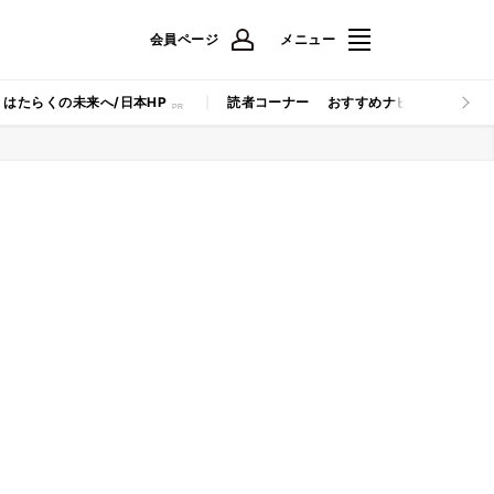
会員ページ
メニュー
はたらくの未来へ/日本HP
読者コーナー
おすすめナビ
マイナビB