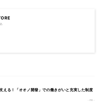
TORE
あ
支える！「オオノ開發」での働きがいと充実した制度
- PR -