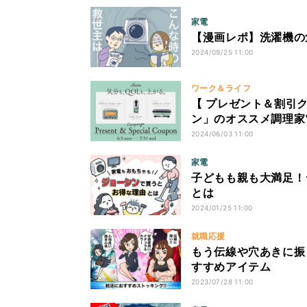
家電
【漫画レポ】洗濯機の
2024/09/25 11:00
ワーク＆ライフ
【 プレゼント＆割引
ン」のオススメ調理家
2024/06/03 11:00
家電
子どもも親も大満足！
とは
2024/01/25 11:00
就職応援
もう伝線や穴あきに振
すすめアイテム
2023/07/28 11:00