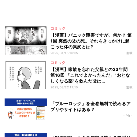
コミック
【漫画】パニック障害ですが、何か？ 第
1回 突然の父の死。それをきっかけに起
こった体の異変とは?
2025/04/15 16:05
連載
コミック
【漫画】家族を忘れた父親との23年間
第16回 「これでよかったんだ」"おとな
しくなる薬"を飲んだ父は…
2025/03/22 11:10
連載
「ブルーロック」を全巻無料で読めるア
プリやサイトはある？
- PR -