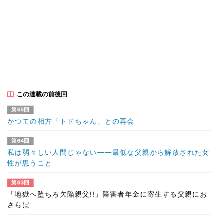
この連載の前後回
第65回
かつての相方「トドちゃん」との再会
第64回
私は弱々しい人間じゃない――最低な父親から解放された女
性が思うこと
第63回
「地獄へ堕ちろ欠陥親父!!」障害者年金に寄生する父親にお
さらば