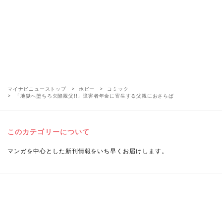
マイナビニューストップ
ホビー
コミック
「地獄へ堕ちろ欠陥親父!!」障害者年金に寄生する父親におさらば
このカテゴリーについて
マンガを中心とした新刊情報をいち早くお届けします。