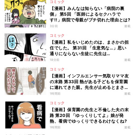
コミック
【漫画】みんなは知らない「病院の裏
側」 第5回 「医師によるセクハラで
す!!」病院で母親がブチ切れた理由とは?
3分前
連載
コミック
【漫画】私をいじめたのは、まさかの担
任でした。 第31回 「生意気な…」思い
通りにならない生徒に先生は…
18分前
連載
コミック
【漫画】インフルエンサー気取りママ友
の末路 第33回 熱がある子どもを保育園
に連れてきた親。先生が止めるとまさか
の行動に!?
1時間前
連載
コミック
【漫画】保育園の先生と不倫した夫の末
路 第20回 「ゆっくりしてよ」娘が発
熱、看病でゆっくりできるわけなくね?
1時間前
連載