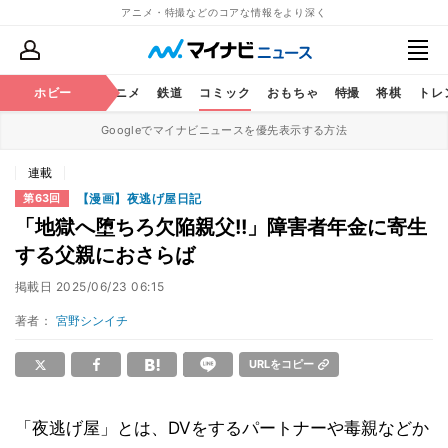
アニメ・特撮などのコアな情報をより深く
ホビー
アニメ
鉄道
コミック
おもちゃ
特撮
将棋
トレ
Googleでマイナビニュースを優先表示する方法
連載
【漫画】夜逃げ屋日記
第63回
「地獄へ堕ちろ欠陥親父!!」障害者年金に寄生
する父親におさらば
掲載日
2025/06/23 06:15
著者：
宮野シンイチ
URLをコピー
「夜逃げ屋」とは、DVをするパートナーや毒親などか