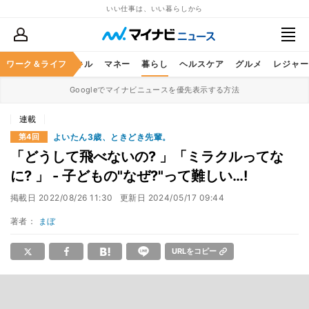
いい仕事は、いい暮らしから
ャリア
ワーク＆ライフ
ビジネススキル
マネー
暮らし
ヘルスケア
グルメ
レジャー
Googleでマイナビニュースを優先表示する方法
連載
よいたん3歳、ときどき先輩。
第4回
「どうして飛べないの? 」「ミラクルってな
に? 」 - 子どもの"なぜ?"って難しい…!
掲載日
2022/08/26 11:30
更新日
2024/05/17 09:44
著者：
まぼ
URLをコピー