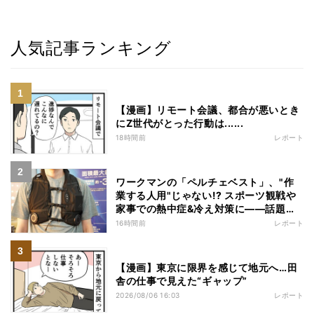
人気記事ランキング
【漫画】リモート会議、都合が悪いとき
にZ世代がとった行動は......
18時間前
レポート
ワークマンの「ペルチェベスト」、"作
業する人用"じゃない!? スポーツ観戦や
家事での熱中症&冷え対策に――話題の
商品を徹底検証
16時間前
レポート
【漫画】東京に限界を感じて地元へ…田
舎の仕事で見えた“ギャップ”
2026/08/06 16:03
レポート