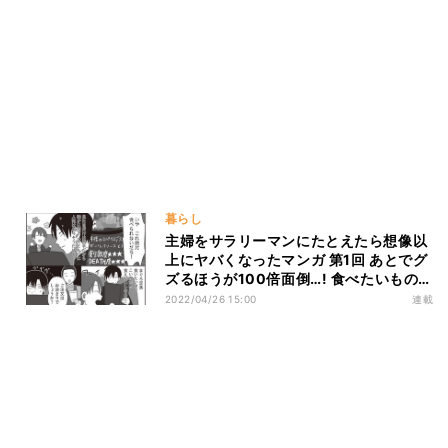
暮らし
主婦をサラリーマンにたとえたら想像以
上にヤバくなったマンガ 第1回 あとでグ
ズるほうが100倍面倒…! 食べたいものを
食べられない子連れ外食あるある
2022/04/26 15:00
連載