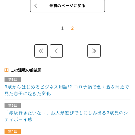
最初のページに戻る
1
2
この連載の前後回
第6回
3歳からはじめるビジネス用語!? コロナ禍で働く親を間近で
見た息子に起きた変化
第5回
「赤坂行きたいな～」お人形遊びでもにじみ出る3歳児のシ
ティボーイ感
第4回