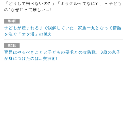
「どうして飛べないの? 」「ミラクルってなに? 」 - 子ども
の"なぜ?"って難しい…!
第3回
子どもが産まれるまで誤解していた…家族一丸となって情熱
を注ぐ「オタ活」の魅力
第2回
育児はやるべきことと子どもの要求との攻防戦。3歳の息子
が身につけたのは…交渉術!