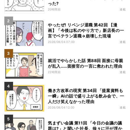
った?
20時間前
連載
やったぜ! リベンジ退職 第42回 【漫
画】「今後は私のやり方で」新店長の一
言でベテラン退職→崩壊した現場
2026/08/04 07:00
連載
就活でやらかした話 第88回 面接に母親
が乱入……面接官の一言に救われた理由
22時間前
連載
働き方改革の現実 第34回 「提案資料も
一瞬」AIの話で盛り上がる飲み会で、一
人だけ笑えなかった理由
2026/08/04 12:00
連載
気まずい会議 第11回 「今日の会議の議
題は?」と聞いた社長、徐々に汗が浮か