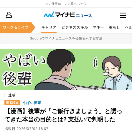
いい仕事は、いい暮らしから
ワーク＆ライフ
キャリア
ビジネススキル
マネー
暮らし
ヘ
Googleでマイナビニュースを優先表示する方法
連載
やばい後輩
第139回
【漫画】後輩が「ご飯行きましょう」と誘っ
てきた本当の目的とは? 支払いで判明した
掲載日
2026/07/02 18:07