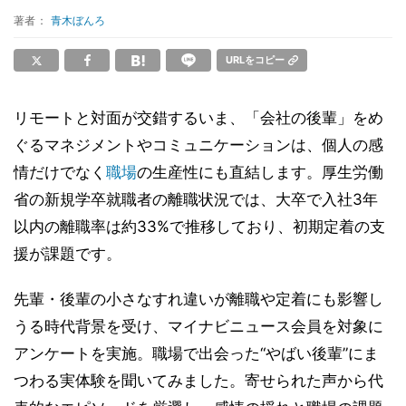
著者：
青木ぼんろ
URLをコピー
リモートと対面が交錯するいま、「会社の後輩」をめ
ぐるマネジメントやコミュニケーションは、個人の感
情だけでなく
職場
の生産性にも直結します。厚生労働
省の新規学卒就職者の離職状況では、大卒で入社3年
以内の離職率は約33%で推移しており、初期定着の支
援が課題です。
先輩・後輩の小さなすれ違いが離職や定着にも影響し
うる時代背景を受け、マイナビニュース会員を対象に
アンケートを実施。職場で出会った“やばい後輩”にま
つわる実体験を聞いてみました。寄せられた声から代