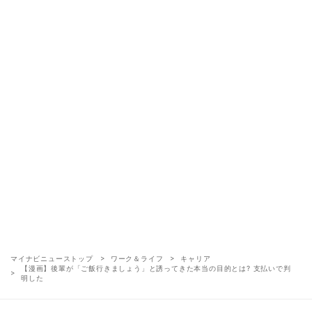
マイナビニューストップ
ワーク＆ライフ
キャリア
【漫画】後輩が「ご飯行きましょう」と誘ってきた本当の目的とは? 支払いで判
明した