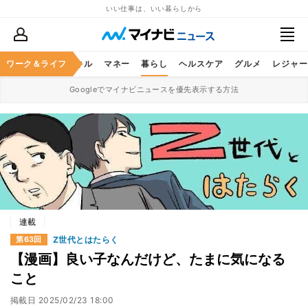
いい仕事は、いい暮らしから
ャリア
ワーク＆ライフ
ビジネススキル
マネー
暮らし
ヘルスケア
グルメ
レジャー
Googleでマイナビニュースを優先表示する方法
連載
Z世代とはたらく
第63回
【漫画】良い子なんだけど、たまに気になる
こと
掲載日
2025/02/23 18:00