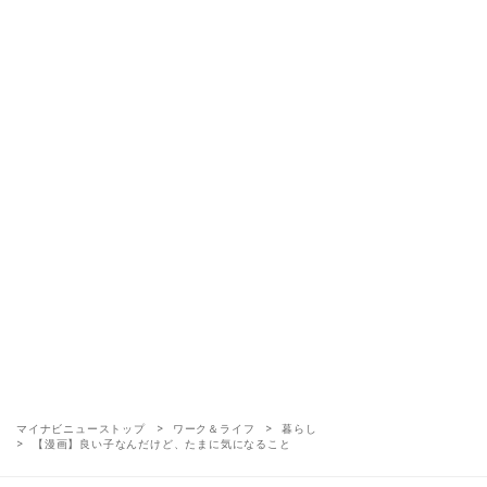
マイナビニューストップ
ワーク＆ライフ
暮らし
【漫画】良い子なんだけど、たまに気になること