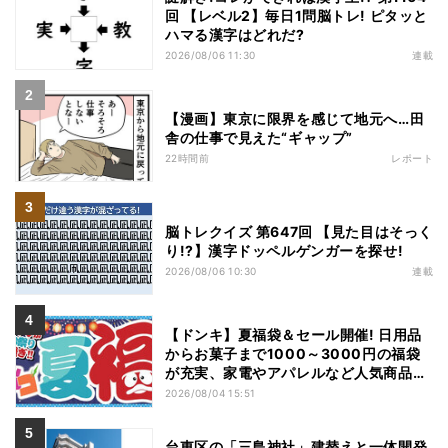
回 【レベル2】毎日1問脳トレ! ピタッと
ハマる漢字はどれだ?
2026/08/06 11:30
連載
【漫画】東京に限界を感じて地元へ…田
舎の仕事で見えた“ギャップ”
22時間前
レポート
脳トレクイズ 第647回 【見た目はそっく
り!?】漢字ドッペルゲンガーを探せ!
2026/08/06 10:30
連載
【ドンキ】夏福袋＆セール開催! 日用品
からお菓子まで1000～3000円の福袋
が充実、家電やアパレルなど人気商品も
特価
2026/08/04 15:51
台東区の「三島神社」建替えと一体開発