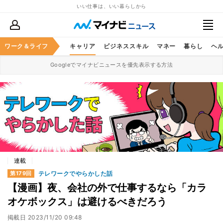
いい仕事は、いい暮らしから
ワーク＆ライフ
キャリア
ビジネススキル
マネー
暮らし
ヘ
Googleでマイナビニュースを優先表示する方法
連載
テレワークでやらかした話
第179回
【漫画】夜、会社の外で仕事するなら「カラ
オケボックス」は避けるべきだろう
掲載日
2023/11/20 09:48