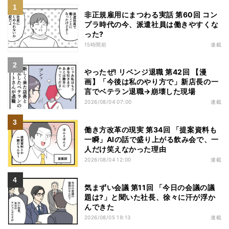
非正規雇用にまつわる実話 第60回 コン
プラ時代の今、派遣社員は働きやすくな
った?
15時間前
連載
やったぜ! リベンジ退職 第42回 【漫
画】「今後は私のやり方で」新店長の一
言でベテラン退職→崩壊した現場
2026/08/04 07:00
連載
働き方改革の現実 第34回 「提案資料も
一瞬」AIの話で盛り上がる飲み会で、一
人だけ笑えなかった理由
2026/08/04 12:00
連載
気まずい会議 第11回 「今日の会議の議
題は?」と聞いた社長、徐々に汗が浮か
んできた
2026/08/05 19:13
連載