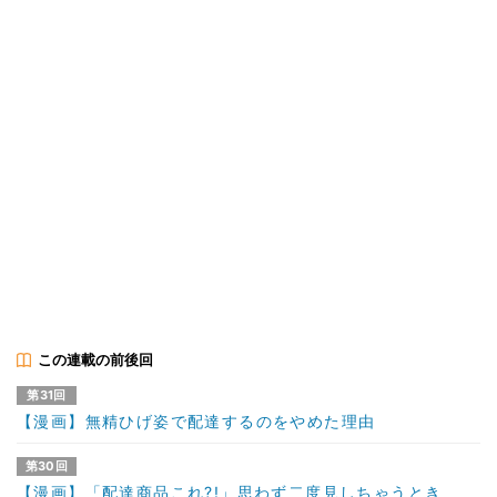
この連載の前後回
第31回
【漫画】無精ひげ姿で配達するのをやめた理由
第30回
【漫画】「配達商品これ?!」思わず二度見しちゃうとき