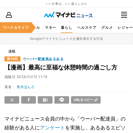
いい仕事は、いい暮らしから
ャリア
ワーク＆ライフ
ビジネススキル
マネー
暮らし
ヘルスケア
グルメ
レジャー
Googleでマイナビニュースを優先表示する方法
連載
ウーバー配達員あるある
第29回
【漫画】最高に至福な休憩時間の過ごし方
掲載日
2024/10/12 11:15
著者：
青木ぼんろ
URLをコピー
マイナビニュース会員の中から「ウーバー配達員」の
経験がある人に
アンケート
を実施し、あるあるエピソ