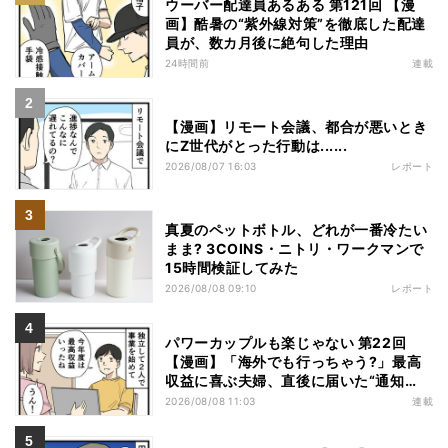
ウーバー配達員あるある 第121回 【漫
画】酷暑の“紫外線対策”を徹底した配達
員が、数カ月後に絶句した理由
24時間前
連載
【漫画】リモート会議、都合が悪いとき
にZ世代がとった行動は......
2026/08/07 16:03
レポート
真夏のペットボトル、どれが一番冷たい
まま? 3COINS・ニトリ・ワークマンで
15時間検証してみた
2026/08/08 09:10
レポート
パワーカップルも楽じゃない 第22回
【漫画】「海外でも行っちゃう?」最高
収益に喜ぶ夫婦、直後に届いた“通知
書”で現実に戻された
2026/08/08 11:03
連載