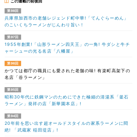
この連載の前後回
第98回
兵庫県加西市の老舗レジェンド町中華!「てんぐらーめん」
のこいくちラーメンがじんわり旨い！
第97回
1955年創業!「山形ラーメン四天王」の一角! 牛ダシと牛チ
ャーシューの光る名店「八幡屋」
第96回
かつては都庁の職員にも愛された老舗の味! 有楽町高架下の
名店「谷ラーメン」
第95回
昭和30年代に鉄鋼マンのためにできた極細の清湯系「釜石
ラーメン」発祥の店「新華園本店」!
第94回
20年前を思い出す超オールドスタイルの家系ラーメンに悶
絶! 「武蔵家 稲田堤店」!