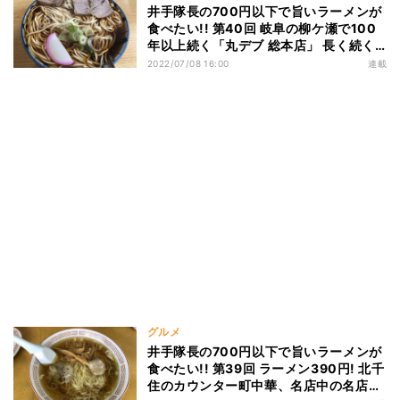
井手隊長の700円以下で旨いラーメンが
食べたい!! 第40回 岐阜の柳ケ瀬で100
年以上続く「丸デブ 総本店」 長く続く
味の秘密とは?
2022/07/08 16:00
連載
グルメ
井手隊長の700円以下で旨いラーメンが
食べたい!! 第39回 ラーメン390円! 北千
住のカウンター町中華、名店中の名店