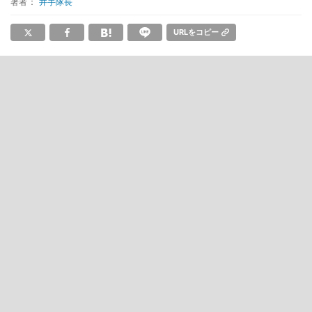
著者：
井手隊長
URLをコピー