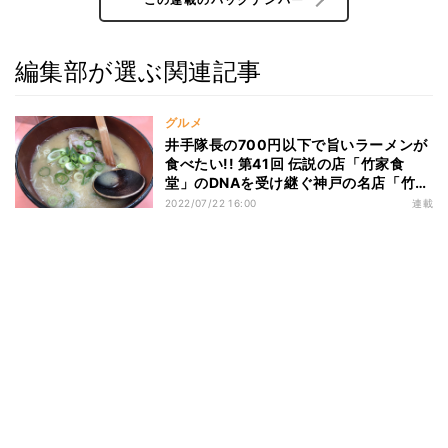
編集部が選ぶ関連記事
グルメ
井手隊長の700円以下で旨いラーメンが
食べたい!! 第41回 伝説の店「竹家食
堂」のDNAを受け継ぐ神戸の名店「竹家
ラーメン」!
2022/07/22 16:00
連載