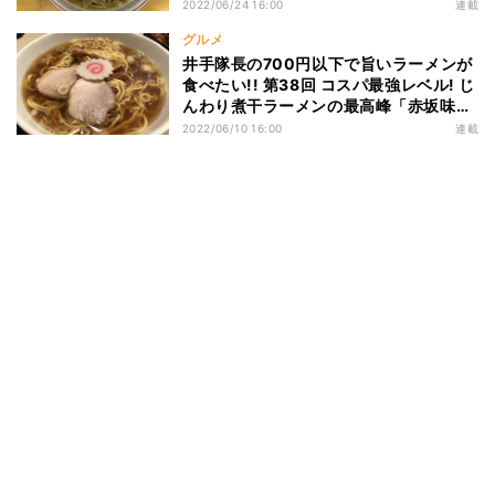
「りんりん」
2022/06/24 16:00
連載
グルメ
井手隊長の700円以下で旨いラーメンが
食べたい!! 第38回 コスパ最強レベル! じ
んわり煮干ラーメンの最高峰「赤坂味
一」!
2022/06/10 16:00
連載