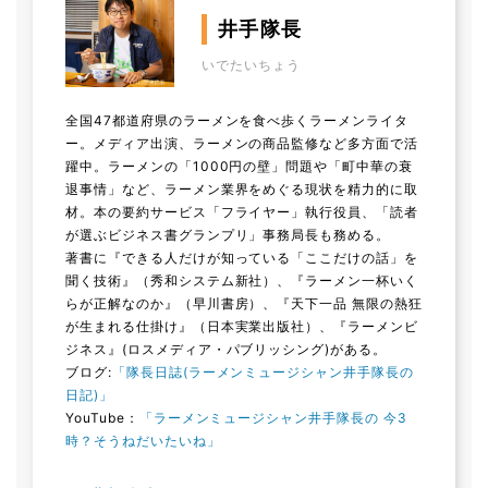
井手隊長
いでたいちょう
全国47都道府県のラーメンを食べ歩くラーメンライタ
ー。メディア出演、ラーメンの商品監修など多方面で活
躍中。ラーメンの「1000円の壁」問題や「町中華の衰
退事情」など、ラーメン業界をめぐる現状を精力的に取
材。本の要約サービス「フライヤー」執行役員、「読者
が選ぶビジネス書グランプリ」事務局長も務める。
著書に『できる人だけが知っている「ここだけの話」を
聞く技術』（秀和システム新社）、『ラーメン一杯いく
らが正解なのか』（早川書房）、『天下一品 無限の熱狂
が生まれる仕掛け』（日本実業出版社）、『ラーメンビ
ジネス』(ロスメディア・パブリッシング)がある。
ブログ:
「隊長日誌(ラーメンミュージシャン井手隊長の
日記)」
YouTube：
「ラーメンミュージシャン井手隊長の 今3
時？そうねだいたいね」