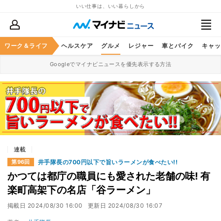
いい仕事は、いい暮らしから
ワーク＆ライフ
マネー
暮らし
ヘルスケア
グルメ
レジャー
車とバイク
キャッ
Googleでマイナビニュースを優先表示する方法
連載
井手隊長の700円以下で旨いラーメンが食べたい!!
第96回
かつては都庁の職員にも愛された老舗の味! 有
楽町高架下の名店「谷ラーメン」
掲載日
2024/08/30 16:00
更新日
2024/08/30 16:07