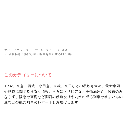
マイナビニューストップ
ホビー
鉄道
寝台特急「あけぼの」客車を牽引するDE10形
このカテゴリーについて
JRや、京急、西武、小田急、東武、京王などの私鉄も含め、最新車両
や鉄道に関する耳寄り情報、さらにトリビアなどを徹底紹介。関東のみ
ならず、阪急や南海など関西の鉄道会社や九州の或る列車やゆふいんの
森などの観光列車のレポートもお届けします。