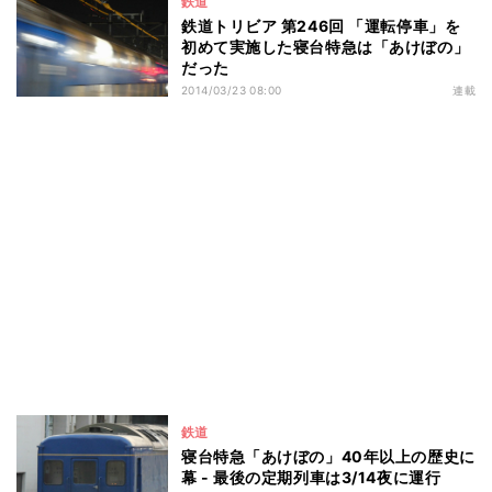
鉄道
鉄道トリビア 第246回 「運転停車」を
初めて実施した寝台特急は「あけぼの」
だった
2014/03/23 08:00
連載
鉄道
寝台特急「あけぼの」40年以上の歴史に
幕 - 最後の定期列車は3/14夜に運行