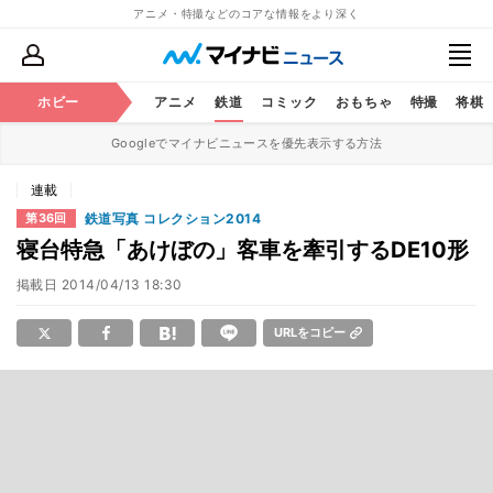
アニメ・特撮などのコアな情報をより深く
ホビー
アニメ
鉄道
コミック
おもちゃ
特撮
将棋
Googleでマイナビニュースを優先表示する方法
連載
鉄道写真 コレクション2014
第36回
寝台特急「あけぼの」客車を牽引するDE10形
掲載日
2014/04/13 18:30
URLをコピー