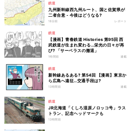
鉄道
九州新幹線西九州ルート、国と佐賀県が
二者合意 - 今後はどうなる?
18分前
レポート
鉄道
【漫画】青春鉄道 Histories 第95回 西
武鉄道が生まれ変わる…栄光の日々が再
び? 「サーベラスの撤退」
1時間前
連載
鉄道
新幹線あるある? 第54回 【漫画】東京か
ら広島へ遠征…交通手段は?
13時間前
連載
鉄道
JR北海道「くしろ湿原ノロッコ号」ラス
トラン、記念ヘッドマークも
13時間前