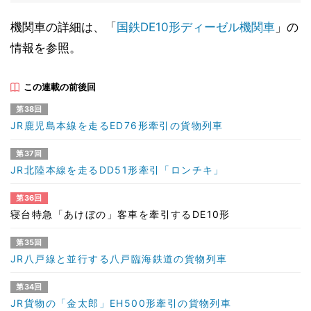
機関車の詳細は、「
国鉄DE10形ディーゼル機関車
」の
情報を参照。
この連載の前後回
第38回
JR鹿児島本線を走るED76形牽引の貨物列車
第37回
JR北陸本線を走るDD51形牽引「ロンチキ」
第36回
寝台特急「あけぼの」客車を牽引するDE10形
第35回
JR八戸線と並行する八戸臨海鉄道の貨物列車
第34回
JR貨物の「金太郎」EH500形牽引の貨物列車