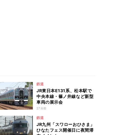
鉄道
JR東日本E131系、松本駅で
中央本線・篠ノ井線など新型
車両の展示会
27分前
鉄道
JR九州「スワローおひさま」
ひなたフェス開催日に夜間滞