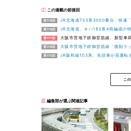
この連載の前後回
JR北海道733系3000番台、快
第119回
JR北海道、キハ183系4両編成の
第118回
大阪市営地下鉄御堂筋線、新型車両
第117回
大阪市営地下鉄御堂筋線「復刻ラ
第116回
JR阪和線103系、先頭車が高運転
第115回
こ
編集部が選ぶ関連記事