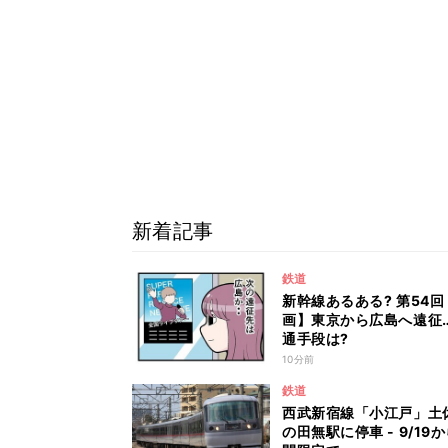
新着記事
鉄道
新幹線あるある? 第54回
画】東京から広島へ遠征
通手段は?
10分前
鉄道
西武新宿線「小江戸」土
の田無駅に停車 - 9/19