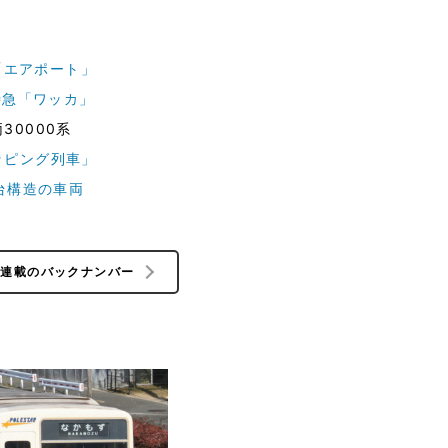
速「エアポート」
特急「ワッカ」
30000系
ッピング列車」
台構造の車両
の連載のバックナンバー