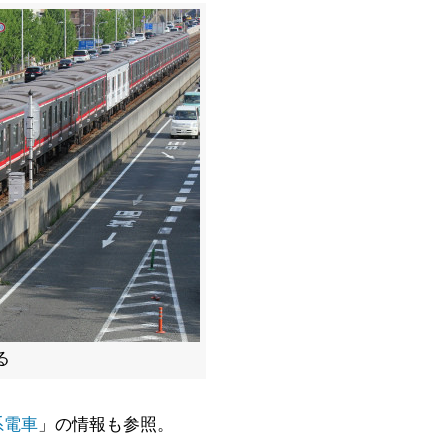
る
系電車
」の情報も参照。