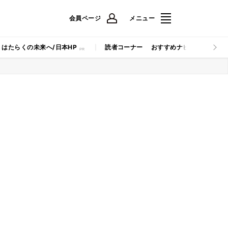
会員ページ
メニュー
はたらくの未来へ/日本HP
読者コーナー
おすすめナビ
マイナビB