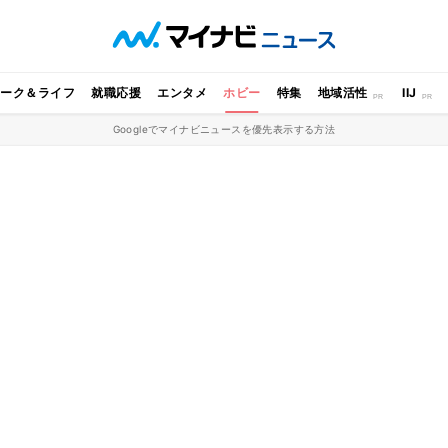
ワーク＆ライフ
就職応援
エンタメ
ホビー
特集
地域活性
IIJ
Googleでマイナビニュースを優先表示する方法