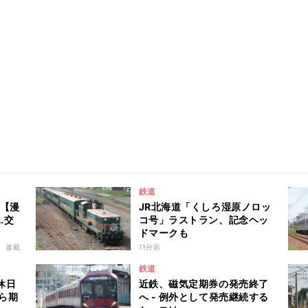
鉄道
 【漫
JR北海道「くしろ湿原ノロッ
…交
コ号」ラストラン、記念ヘッ
ドマークも
連載
11分前
鉄道
休日
近鉄、磁気定期券の発売終了
から期
へ - 例外として発売継続する