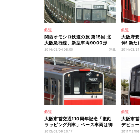
鉄道
鉄道
関西オモシロ鉄道の旅 第15回 北
大阪府箕
大阪急行線、新型車両9000形
伸! 新
「POLESTAR II」デビュー
開業めざ
2014/05/04 08:00
連載
2014/03/31
鉄道
鉄道
大阪市営交通110周年記念「復刻
大阪市営
ラッピング列車」ベース車両は御
デビュー
堂筋線10系
ザインに
2013/09/09 20:17
2011/12/06