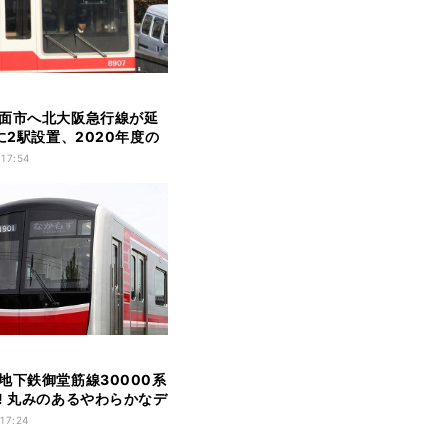
面市へ北大阪急行線が延
たに2駅設置、2020年度の
す
 17:54
地下鉄御堂筋線30000系
! 丸みのあるやわらかなデ
 17:24