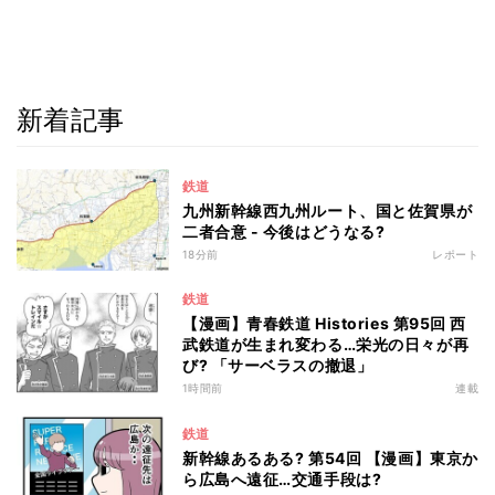
新着記事
鉄道
九州新幹線西九州ルート、国と佐賀県が
二者合意 - 今後はどうなる?
18分前
レポート
鉄道
【漫画】青春鉄道 Histories 第95回 西
武鉄道が生まれ変わる…栄光の日々が再
び? 「サーベラスの撤退」
1時間前
連載
鉄道
新幹線あるある? 第54回 【漫画】東京か
ら広島へ遠征…交通手段は?