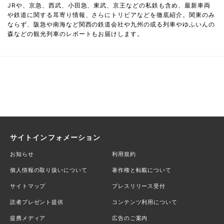
JRや、京急、西武、小田急、東武、京王などの私鉄も含め、最新車両
や鉄道に関する耳寄り情報、さらにトリビアなどを徹底紹介。関東のみ
ならず、阪急や南海など関西の鉄道会社や九州の或る列車やゆふいんの
森などの観光列車のレポートもお届けします。
サイトインフォメーション
お知らせ
利用規約
個人情報の取り扱いについて
著作権と転載について
サイトマップ
プレスリリース受付
読者プレゼント提供
コンテンツ利用について
提携メディア
広告のご案内