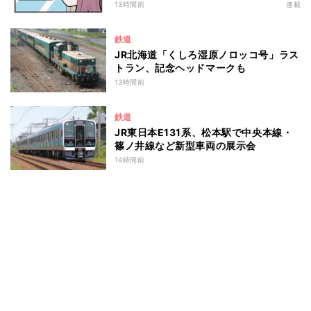
13時間前
連載
鉄道
JR北海道「くしろ湿原ノロッコ号」ラス
トラン、記念ヘッドマークも
13時間前
鉄道
JR東日本E131系、松本駅で中央本線・
篠ノ井線など新型車両の展示会
14時間前