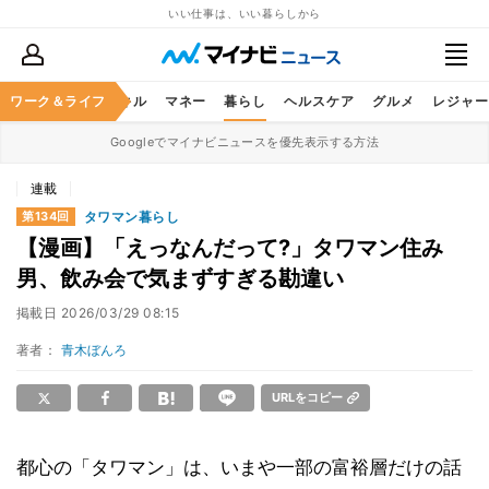
いい仕事は、いい暮らしから
ャリア
ワーク＆ライフ
ビジネススキル
マネー
暮らし
ヘルスケア
グルメ
レジャー
Googleでマイナビニュースを優先表示する方法
連載
タワマン暮らし
第134回
【漫画】「えっなんだって?」タワマン住み
男、飲み会で気まずすぎる勘違い
掲載日
2026/03/29 08:15
著者：
青木ぼんろ
URLをコピー
都心の「タワマン」は、いまや一部の富裕層だけの話