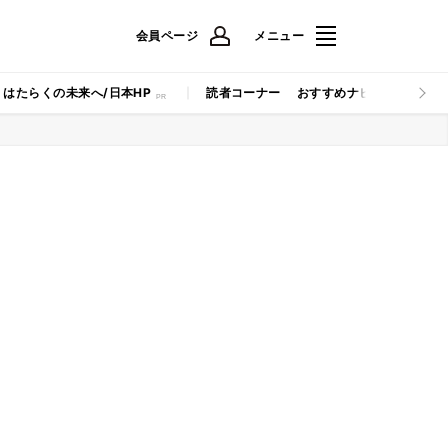
会員ページ
メニュー
はたらくの未来へ/日本HP
読者コーナー
おすすめナビ
マイナビB