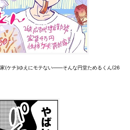
家(ケチ)ゆえにモテない――そんな円堂ためるくん(26