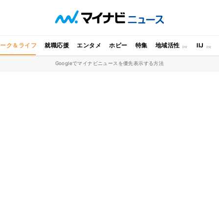
ワーク＆ライフ
就職応援
エンタメ
ホビー
特集
地域活性
IIJ
Googleでマイナビニュースを優先表示する方法