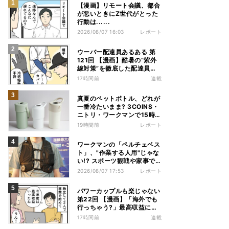
【漫画】リモート会議、都合
が悪いときにZ世代がとった
行動は......
2026/08/07 16:03
レポート
ウーバー配達員あるある 第
121回 【漫画】酷暑の“紫外
線対策”を徹底した配達員
が、数カ月後に絶句した理由
17時間前
連載
真夏のペットボトル、どれが
一番冷たいまま? 3COINS・
ニトリ・ワークマンで15時間
検証してみた
19時間前
レポート
ワークマンの「ペルチェベス
ト」、"作業する人用"じゃな
い!? スポーツ観戦や家事で
の熱中症&冷え対策に――話
2026/08/07 17:53
レポート
題の商品を徹底検証
パワーカップルも楽じゃない
第22回 【漫画】「海外でも
行っちゃう?」最高収益に喜
ぶ夫婦、直後に届いた“通知
17時間前
連載
書”で現実に戻された