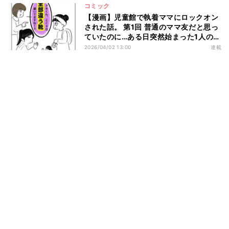
コミック
【漫画】児童館で執着ママにロックオン
された話。 第1回 普通のママ友だと思っ
ていたのに…ある日突然始まった1人のマ
マ友の異常な執着。どうして私なの!?
2026/04/02 13:00
連載