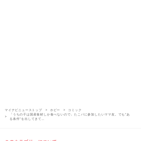
マイナビニューストップ
ホビー
コミック
「うちの子は国産食材しか食べないので」たこパに参加したいママ友。でも"あ
る条件"を出してきて…