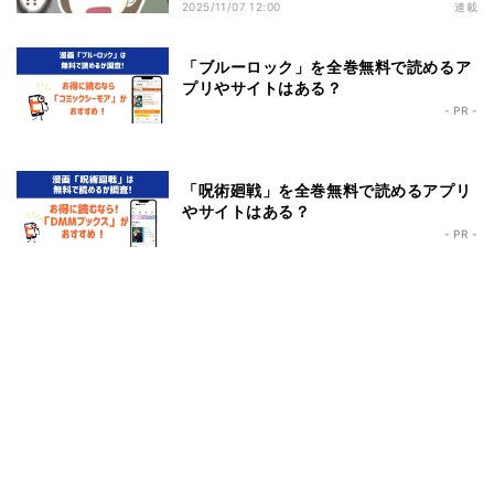
は…!?
2025/11/07 12:00
連載
「ブルーロック」を全巻無料で読めるア
プリやサイトはある？
- PR -
「呪術廻戦」を全巻無料で読めるアプリ
やサイトはある？
- PR -