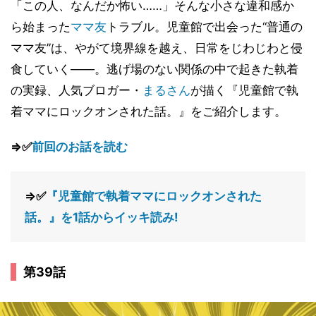
「この人、なんだか怖い……」そんな小さな違和感か
ら始まった
ママ友
トラブル。児童館で出会った“普通の
ママ友”は、やがて境界線を越え、日常をじわじわと侵
食していく――。逃げ場のない関係の中で起きた執着
の実録、人気ブロガー・
まるさん
が描く『児童館で執
着ママにロックオンされた話。』をご紹介します。
⇒✅
前回のお話を読む
⇒✅
『児童館で執着ママにロックオンされた
話。』を1話からイッキ読み!
第39話