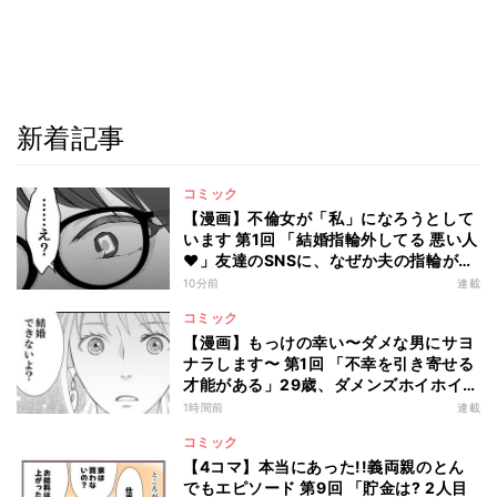
新着記事
コミック
【漫画】不倫女が「私」になろうとして
います 第1回 「結婚指輪外してる 悪い人
♥」友達のSNSに、なぜか夫の指輪が…
10分前
連載
コミック
【漫画】もっけの幸い〜ダメな男にサヨ
ナラします〜 第1回 「不幸を引き寄せる
才能がある」29歳、ダメンズホイホイを
卒業した私のはずが…
1時間前
連載
コミック
【4コマ】本当にあった!!義両親のとん
でもエピソード 第9回 「貯金は? 2人目