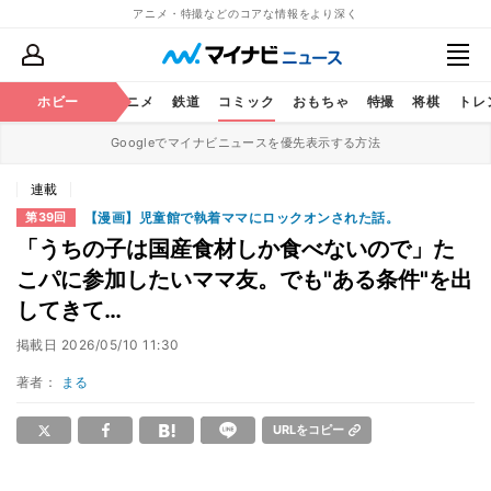
アニメ・特撮などのコアな情報をより深く
ホビー
アニメ
鉄道
コミック
おもちゃ
特撮
将棋
トレ
Googleでマイナビニュースを優先表示する方法
連載
【漫画】児童館で執着ママにロックオンされた話。
第39回
「うちの子は国産食材しか食べないので」た
こパに参加したいママ友。でも"ある条件"を出
してきて…
掲載日
2026/05/10 11:30
著者：
まる
URLをコピー