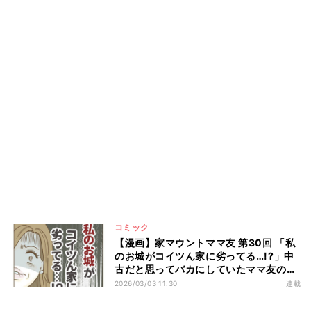
コミック
【漫画】家マウントママ友 第30回 「私
のお城がコイツん家に劣ってる…!?」中
古だと思ってバカにしていたママ友の家
がまさか…
2026/03/03 11:30
連載