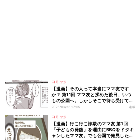
コミック
【漫画】その人って本当にママ友です
か？ 第11回 ママ友と揉めた後日、いつ
もの公園へ。しかしそこで待ち受けてい
たのは――?
2025/03/26 17:05
連載
コミック
【漫画】行こ行こ詐欺のママ友 第1回
「子どもの発熱」を理由にBBQをドタキ
ャンしたママ友。でも公園で発見したの