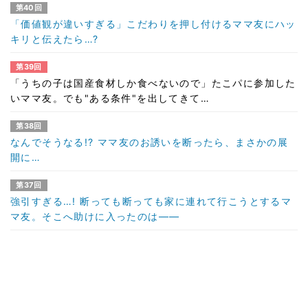
第40回
「価値観が違いすぎる」こだわりを押し付けるママ友にハッ
キリと伝えたら…?
第39回
「うちの子は国産食材しか食べないので」たこパに参加した
いママ友。でも"ある条件"を出してきて…
第38回
なんでそうなる!? ママ友のお誘いを断ったら、まさかの展
開に…
第37回
強引すぎる…! 断っても断っても家に連れて行こうとするマ
マ友。そこへ助けに入ったのは――