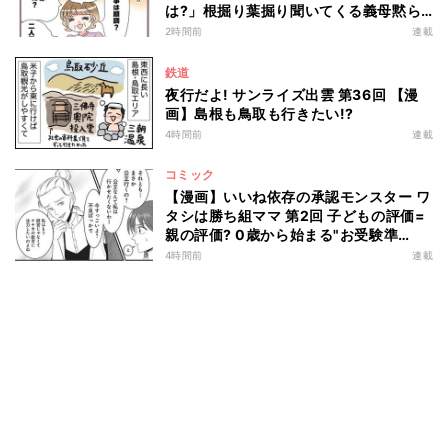
は?」根掘り葉掘り聞いてくる義母黙ら
せた一言
2時間前
連載
鉄道
夜行だよ! サンライズ出雲 第36回 【漫
画】島根も鳥取も行きたい!?
4時間前
連載
コミック
【漫画】いいね依存の承認モンスター ワ
タシは勝ち組ママ 第2回 子どもの評価=
親の評価? 0歳から始まる"お受験準
備"とは…
4時間前
連載