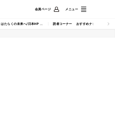
会員ページ
メニュー
はたらくの未来へ/日本HP
読者コーナー
おすすめナビ
マイナビB