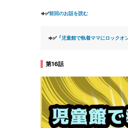
⇒✅
前回のお話を読む
⇒✅
『児童館で執着ママにロックオン
第16話