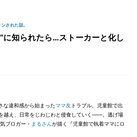
オンされた話。
”に知られたら…ストーカーと化し
さな違和感から始まった
ママ友
トラブル。児童館で出
線を越え、日常をじわじわと侵食していく――。逃げ場
気ブロガー・
まるさん
が描く『児童館で執着ママにロ