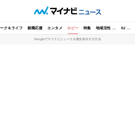
ワーク＆ライフ
就職応援
エンタメ
ホビー
特集
地域活性
IIJ
Googleでマイナビニュースを優先表示する方法