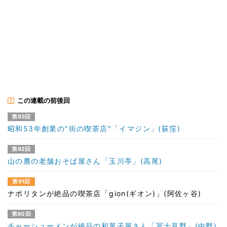
この連載の前後回
第93回
昭和53年創業の"街の喫茶店"「イマジン」(荻窪)
第92回
山の麓の老舗おそば屋さん「玉川亭」(高尾)
第91回
ナポリタンが絶品の喫茶店「gion(ギオン)」(阿佐ヶ谷)
第90回
チャーシューメンが絶品の和菓子屋さん「冨士見野」(中野)