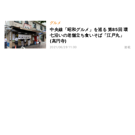
グルメ
中央線「昭和グルメ」を巡る 第85回 環
七沿いの老舗立ち食いそば「江戸丸」
(高円寺)
2021/06/29 11:00
連載