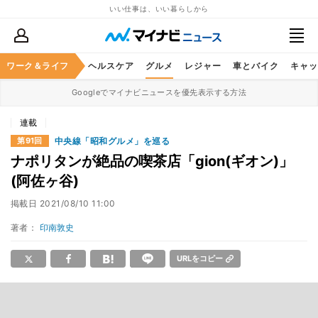
いい仕事は、いい暮らしから
ワーク＆ライフ
マネー
暮らし
ヘルスケア
グルメ
レジャー
車とバイク
キャッ
Googleでマイナビニュースを優先表示する方法
連載
中央線「昭和グルメ」を巡る
第91回
ナポリタンが絶品の喫茶店「gion(ギオン)」
(阿佐ヶ谷)
掲載日
2021/08/10 11:00
著者：
印南敦史
URLをコピー