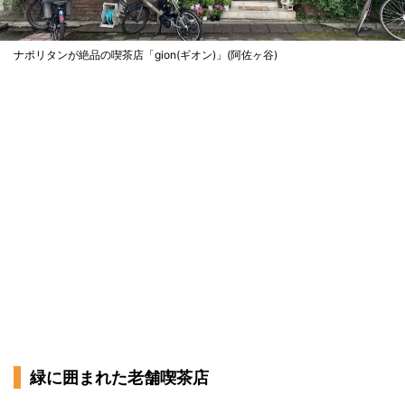
ナポリタンが絶品の喫茶店「gion(ギオン)」(阿佐ヶ谷)
緑に囲まれた老舗喫茶店