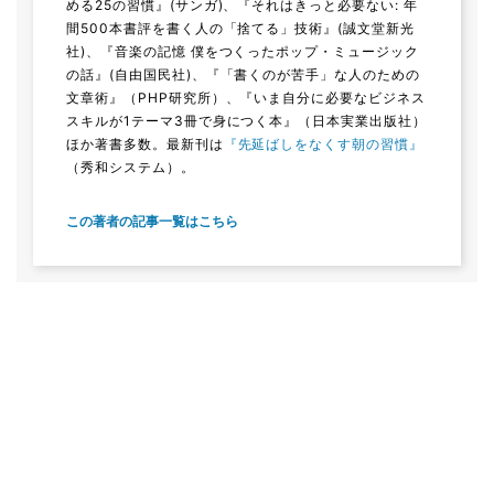
める25の習慣』(サンガ)、『それはきっと必要ない: 年
間500本書評を書く人の「捨てる」技術』(誠文堂新光
社)、『音楽の記憶 僕をつくったポップ・ミュージック
の話』(自由国民社)、『「書くのが苦手」な人のための
文章術』（PHP研究所）、『いま自分に必要なビジネス
スキルが1テーマ3冊で身につく本』（日本実業出版社）
ほか著書多数。最新刊は
『先延ばしをなくす朝の習慣』
（秀和システム）。
この著者の記事一覧はこちら