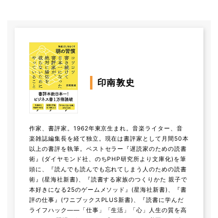
印南敦史
作家、書評家。1962年東京生まれ。音楽ライター、音
楽雑誌編集長を経て独立。現在は書評家として月間50本
以上の書評を執筆。ベストセラー『遅読家のための読書
術』(ダイヤモンド社、のちPHP研究所より文庫化)を筆
頭に、『読んでも読んでも忘れてしまう人のための読書
術』(星海社新書)、『読書する家族のつくりかた 親子で
本好きになる25のゲームメソッド』(星海社新書)、『書
評の仕事』(ワニブックスPLUS新書)、『読書に学んだ
ライフハック――「仕事」「生活」「心」人生の質を高