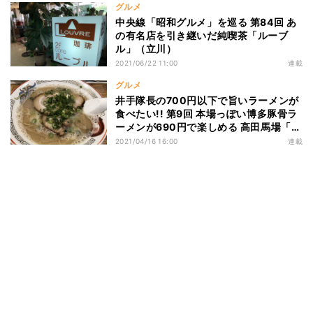
グルメ
中央線「昭和グルメ」を巡る 第84回 あ
の有名店を引き継いだ純喫茶「ルーブ
ル」（立川）
2021/06/22 11:00
連載
グルメ
井手隊長の700円以下で旨いラーメンが
食べたい!! 第9回 本場っぽい博多豚骨ラ
ーメンが690円で楽しめる 高田馬場「で
ぶちゃん」!
2021/04/16 16:00
連載