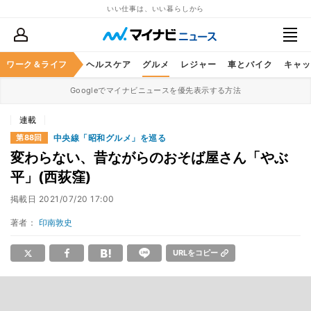
いい仕事は、いい暮らしから
ワーク＆ライフ
マネー
暮らし
ヘルスケア
グルメ
レジャー
車とバイク
キャッ
Googleでマイナビニュースを優先表示する方法
連載
中央線「昭和グルメ」を巡る
第88回
変わらない、昔ながらのおそば屋さん「やぶ
平」(西荻窪)
掲載日
2021/07/20 17:00
著者：
印南敦史
URLをコピー