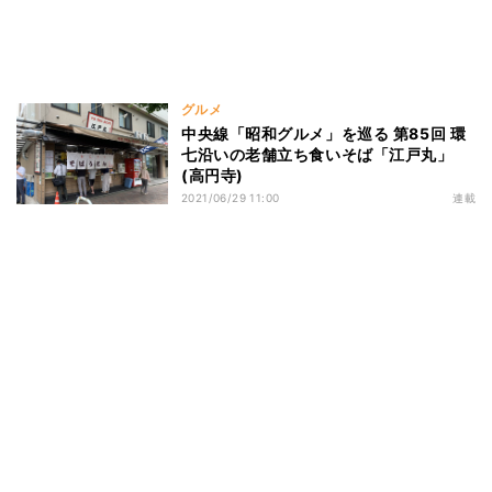
グルメ
中央線「昭和グルメ」を巡る 第85回 環
七沿いの老舗立ち食いそば「江戸丸」
(高円寺)
2021/06/29 11:00
連載