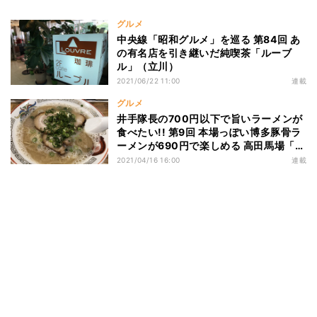
グルメ
中央線「昭和グルメ」を巡る 第84回 あ
の有名店を引き継いだ純喫茶「ルーブ
ル」（立川）
2021/06/22 11:00
連載
グルメ
井手隊長の700円以下で旨いラーメンが
食べたい!! 第9回 本場っぽい博多豚骨ラ
ーメンが690円で楽しめる 高田馬場「で
ぶちゃん」!
2021/04/16 16:00
連載