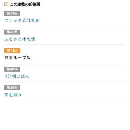
この連載の前後回
第43回
ブラック式計算術
第42回
ふるさと小包便
第41回
無限ループ飯
第40回
3分朝ごはん
第39回
夢を買う