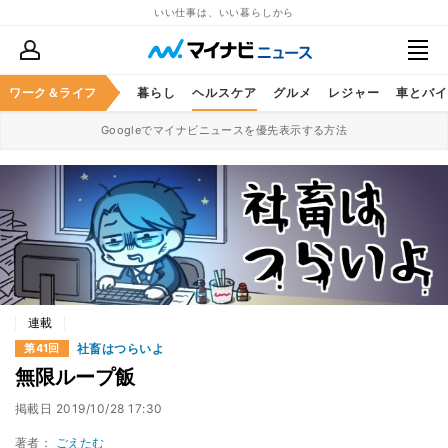
いい仕事は、いい暮らしから
ジネススキル
ワーク＆ライフ
マネー
暮らし
ヘルスケア
グルメ
レジャー
車とバイ
Googleでマイナビニュースを優先表示する方法
連載
社畜はつらいよ
第41回
無限ループ飯
掲載日
2019/10/28 17:30
著者：
ごえたむ