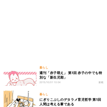
暮らし
週刊「赤子萌え」 第1回 赤子の中でも特
別な「新生児期」
2015/10/01 10:04
連載
暮らし
にぎりこぷしのデタラメ育児哲学 第1回
人間は考える葦である