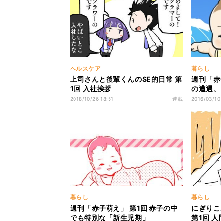
ヘルスケア
暮らし
上司さんと後輩くんのSE的日常 第
週刊「赤
1回 入社挨拶
の遭遇、
2018/10/26 18:51
連載
2016/03/10
暮らし
暮らし
週刊「赤子萌え」 第1回 赤子の中
にぎりこ
でも特別な「新生児期」
第1回 