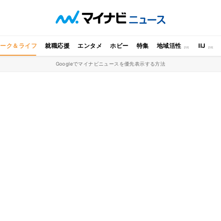
ワーク＆ライフ
就職応援
エンタメ
ホビー
特集
地域活性
IIJ
Googleでマイナビニュースを優先表示する方法