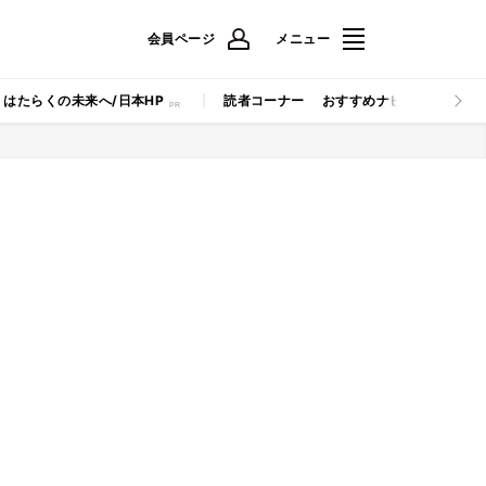
会員ページ
メニュー
はたらくの未来へ/日本HP
読者コーナー
おすすめナビ
マイナビB