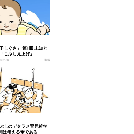
子しぐさ」 第1回 未知と
「こぶし見上げ」
 06:30
連載
ぷしのデタラメ育児哲学
人間は考える葦である