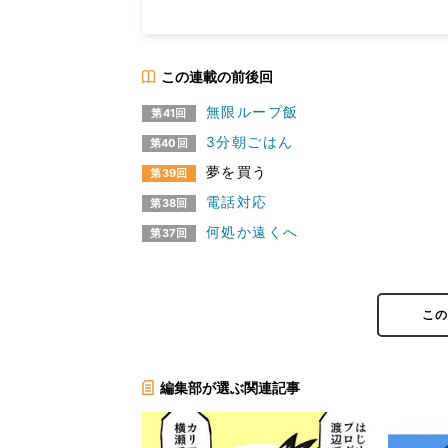
この連載の前後回
無限ループ飯
第41回
3分朝ごはん
第40回
夢を買う
第39回
電話対応
第38回
何処か遠くへ
第37回
こ
編集部が選ぶ関連記事