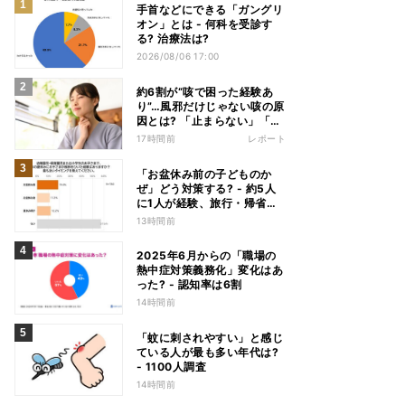
手首などにできる「ガングリ
オン」とは - 何科を受診す
る? 治療法は?
2026/08/06 17:00
約6割が“咳で困った経験あ
り”…風邪だけじゃない咳の原
因とは? 「止まらない」「眠
れない」悩みを医師が解説
17時間前
レポート
「お盆休み前の子どものか
ぜ」どう対策する? - 約5人
に1人が経験、旅行・帰省へ
の影響も
13時間前
2025年6月からの「職場の
熱中症対策義務化」変化はあ
った? - 認知率は6割
14時間前
「蚊に刺されやすい」と感じ
ている人が最も多い年代は?
- 1100人調査
14時間前