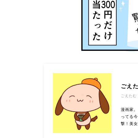
ごえ
ごえたむ
漫画家
ってる今
撃！美