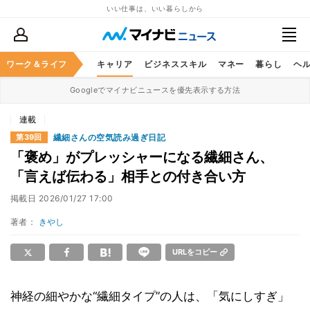
いい仕事は、いい暮らしから
ワーク＆ライフ
キャリア
ビジネススキル
マネー
暮らし
ヘ
Googleでマイナビニュースを優先表示する方法
連載
繊細さんの空気読み過ぎ日記
第39回
「褒め」がプレッシャーになる繊細さん、
「言えば伝わる」相手との付き合い方
掲載日
2026/01/27 17:00
著者：
きやし
URLをコピー
神経の細やかな“繊細タイプ”の人は、「気にしすぎ」