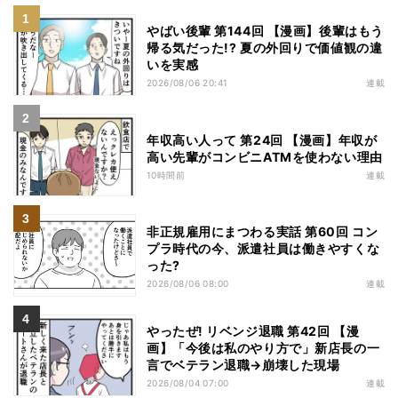
やばい後輩 第144回 【漫画】後輩はもう
帰る気だった!? 夏の外回りで価値観の違
いを実感
2026/08/06 20:41
連載
年収高い人って 第24回 【漫画】年収が
高い先輩がコンビニATMを使わない理由
10時間前
連載
非正規雇用にまつわる実話 第60回 コン
プラ時代の今、派遣社員は働きやすくな
った?
2026/08/06 08:00
連載
やったぜ! リベンジ退職 第42回 【漫
画】「今後は私のやり方で」新店長の一
言でベテラン退職→崩壊した現場
2026/08/04 07:00
連載