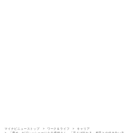
マイナビニューストップ
ワーク＆ライフ
キャリア
「褒め」がプレッシャーになる繊細さん、「言えば伝わる」相手との付き合い方