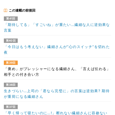
この連載の前後回
第41回
「期待してる」「すごいね」が重たい…繊細な人に逆効果な
言葉
第40回
「今日はもう考えない」繊細さんが“心のスイッチ”を切れた
夜
第39回
「褒め」がプレッシャーになる繊細さん、「言えば伝わる」
相手との付き合い方
第38回
生きづらい…上司の「君なら完璧に」の言葉は逆効果? 期待
が重荷になる繊細さん
第37回
「早く帰って寝たいのに…!」断れない繊細さんに容赦ない