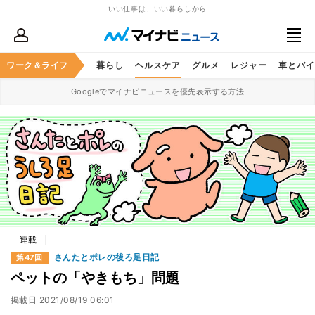
いい仕事は、いい暮らしから
ジネススキル
ワーク＆ライフ
マネー
暮らし
ヘルスケア
グルメ
レジャー
車とバイ
Googleでマイナビニュースを優先表示する方法
連載
さんたとポレの後ろ足日記
第47回
ペットの「やきもち」問題
掲載日
2021/08/19 06:01