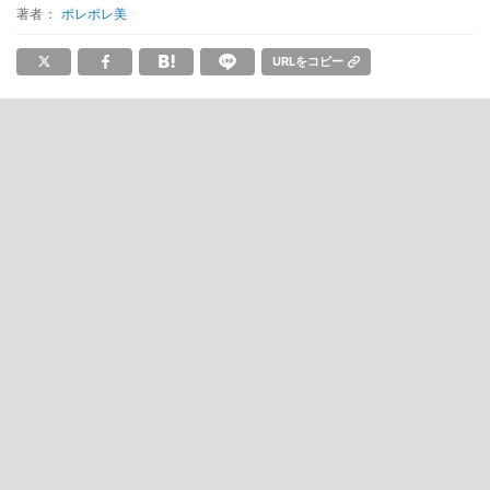
著者：
ポレポレ美
URLをコピー