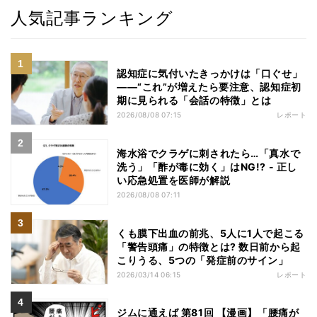
人気記事ランキング
認知症に気付いたきっかけは「口ぐせ」
――“これ”が増えたら要注意、認知症初
期に見られる「会話の特徴」とは
2026/08/08 07:15
レポート
海水浴でクラゲに刺されたら…「真水で
洗う」「酢が毒に効く」はNG!? - 正し
い応急処置を医師が解説
2026/08/08 07:11
くも膜下出血の前兆、5人に1人で起こる
「警告頭痛」の特徴とは? 数日前から起
こりうる、5つの「発症前のサイン」
2026/03/14 06:15
レポート
ジムに通えば 第81回 【漫画】「腰痛が