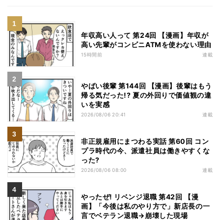
年収高い人って 第24回 【漫画】年収が
高い先輩がコンビニATMを使わない理由
15時間前
連載
やばい後輩 第144回 【漫画】後輩はもう
帰る気だった!? 夏の外回りで価値観の違
いを実感
2026/08/06 20:41
連載
非正規雇用にまつわる実話 第60回 コン
プラ時代の今、派遣社員は働きやすくな
った?
2026/08/06 08:00
連載
やったぜ! リベンジ退職 第42回 【漫
画】「今後は私のやり方で」新店長の一
言でベテラン退職→崩壊した現場