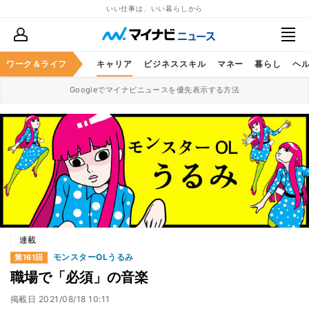
いい仕事は、いい暮らしから
ワーク＆ライフ
キャリア
ビジネススキル
マネー
暮らし
ヘ
Googleでマイナビニュースを優先表示する方法
連載
モンスターOLうるみ
第161回
職場で「必須」の音楽
掲載日
2021/08/18 10:11