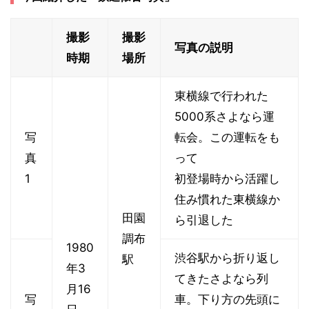
撮影
撮影
写真の説明
時期
場所
東横線で行われた
5000系さよなら運
写
転会。この運転をも
真
って
1
初登場時から活躍し
住み慣れた東横線か
田園
ら引退した
調布
1980
渋谷駅から折り返し
駅
年3
てきたさよなら列
月16
写
車。下り方の先頭に