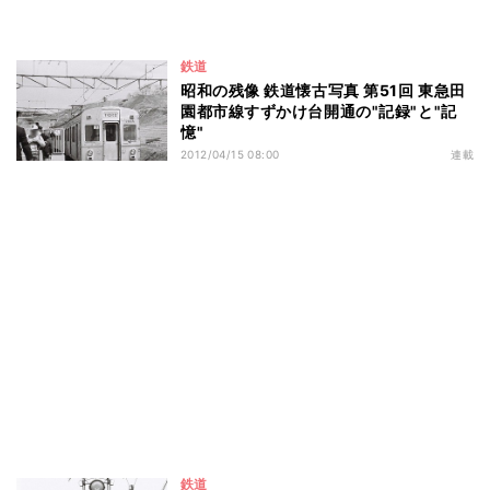
鉄道
昭和の残像 鉄道懐古写真 第51回 東急田
園都市線すずかけ台開通の"記録"と"記
憶"
2012/04/15 08:00
連載
鉄道