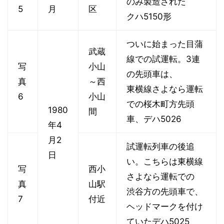
のみ製造された
5
月
区
クハ5150形
ついに始まった目蒲
武蔵
線での試運転。3連
写
小山
の先頭車は、
真
～西
東横線さよなら運転
6
小山
での桜木町方先頭
1980
間
車、デハ5026
年4
月2
試運転列車の後追
日
い。こちらは東横線
写
西小
さよなら運転での
真
山駅
渋谷方の先頭車で、
7
付近
ヘッドマークを付け
ていたデハ5025