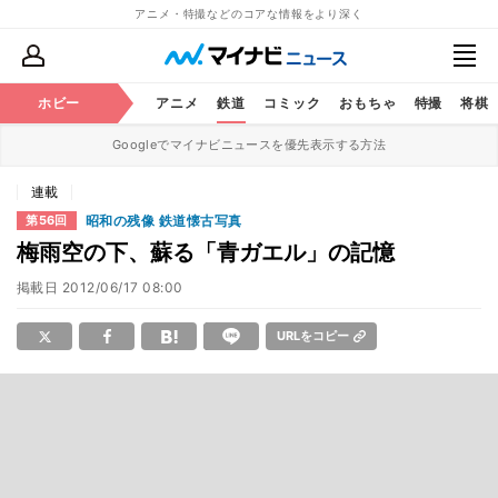
アニメ・特撮などのコアな情報をより深く
ホビー
アニメ
鉄道
コミック
おもちゃ
特撮
将棋
Googleでマイナビニュースを優先表示する方法
連載
昭和の残像 鉄道懐古写真
第56回
梅雨空の下、蘇る「青ガエル」の記憶
掲載日
2012/06/17 08:00
URLをコピー