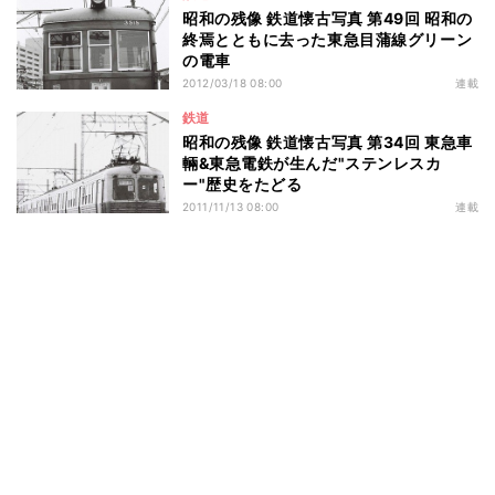
昭和の残像 鉄道懐古写真 第49回 昭和の
終焉とともに去った東急目蒲線グリーン
の電車
2012/03/18 08:00
連載
鉄道
昭和の残像 鉄道懐古写真 第34回 東急車
輛&東急電鉄が生んだ"ステンレスカ
ー"歴史をたどる
2011/11/13 08:00
連載