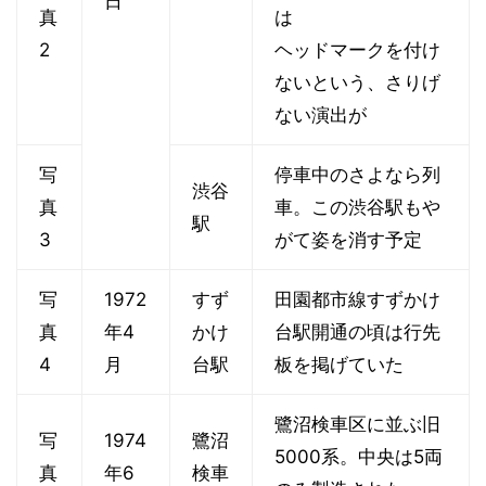
日
真
は
2
ヘッドマークを付け
ないという、さりげ
ない演出が
写
停車中のさよなら列
渋谷
真
車。この渋谷駅もや
駅
3
がて姿を消す予定
写
1972
すず
田園都市線すずかけ
真
年4
かけ
台駅開通の頃は行先
4
月
台駅
板を掲げていた
鷺沼検車区に並ぶ旧
写
1974
鷺沼
5000系。中央は5両
真
年6
検車