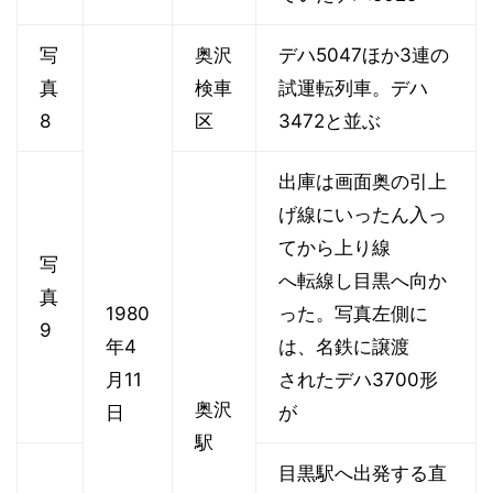
写
奥沢
デハ5047ほか3連の
真
検車
試運転列車。デハ
8
区
3472と並ぶ
出庫は画面奥の引上
げ線にいったん入っ
てから上り線
写
へ転線し目黒へ向か
真
1980
った。写真左側に
9
年4
は、名鉄に譲渡
月11
されたデハ3700形
奥沢
日
が
駅
目黒駅へ出発する直