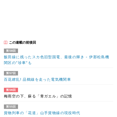
この連載の前後回
第58回
飯田線に残ったスカ色旧型国電、最後の輝き - 伊那松島機
関区の"珍車"も
第57回
百花繚乱! 品鶴線を走った電気機関車
第56回
梅雨空の下、蘇る「青ガエル」の記憶
第55回
貨物列車の「花道」山手貨物線の現役時代