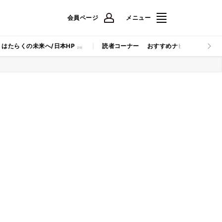
会員ページ
メニュー
はたらくの未来へ/日本HP
読者コーナー
おすすめナビ
マイナビB