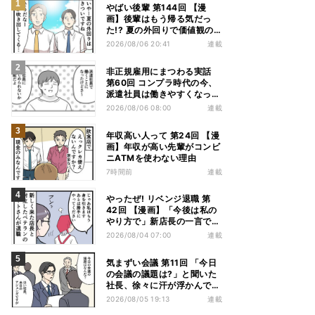
やばい後輩 第144回 【漫
画】後輩はもう帰る気だっ
た!? 夏の外回りで価値観の
違いを実感
2026/08/06 20:41
連載
非正規雇用にまつわる実話
第60回 コンプラ時代の今、
派遣社員は働きやすくなっ
た?
2026/08/06 08:00
連載
年収高い人って 第24回 【漫
画】年収が高い先輩がコンビ
ニATMを使わない理由
7時間前
連載
やったぜ! リベンジ退職 第
42回 【漫画】「今後は私の
やり方で」新店長の一言でベ
テラン退職→崩壊した現場
2026/08/04 07:00
連載
気まずい会議 第11回 「今日
の会議の議題は?」と聞いた
社長、徐々に汗が浮かんでき
た
2026/08/05 19:13
連載