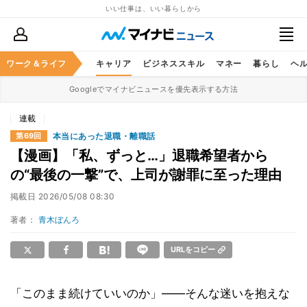
いい仕事は、いい暮らしから
ワーク＆ライフ
キャリア
ビジネススキル
マネー
暮らし
ヘ
Googleでマイナビニュースを優先表示する方法
連載
本当にあった退職・離職話
第69回
【漫画】「私、ずっと…」退職希望者から
の“最後の一撃”で、上司が謝罪に至った理由
掲載日
2026/05/08 08:30
著者：
青木ぼんろ
URLをコピー
「このまま続けていいのか」――そんな迷いを抱えな