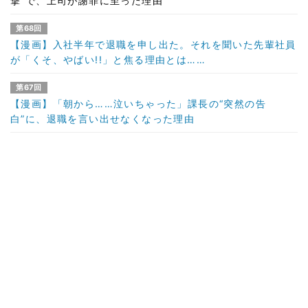
撃”で、上司が謝罪に至った理由
第68回
【漫画】入社半年で退職を申し出た。それを聞いた先輩社員
が「くそ、やばい!!」と焦る理由とは……
第67回
【漫画】「朝から……泣いちゃった」課長の“突然の告
白”に、退職を言い出せなくなった理由