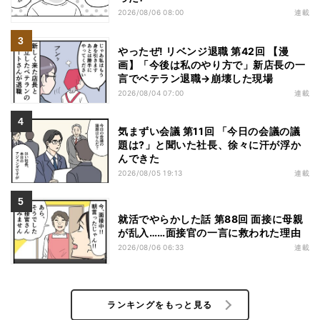
2026/08/06 08:00
連載
やったぜ! リベンジ退職 第42回 【漫
画】「今後は私のやり方で」新店長の一
言でベテラン退職→崩壊した現場
2026/08/04 07:00
連載
気まずい会議 第11回 「今日の会議の議
題は?」と聞いた社長、徐々に汗が浮か
んできた
2026/08/05 19:13
連載
就活でやらかした話 第88回 面接に母親
が乱入……面接官の一言に救われた理由
2026/08/06 06:33
連載
ランキングをもっと見る