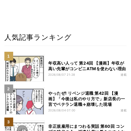
人気記事ランキング
年収高い人って 第24回 【漫画】年収が
高い先輩がコンビニATMを使わない理由
2026/08/07 21:28
連載
やったぜ! リベンジ退職 第42回 【漫
画】「今後は私のやり方で」新店長の一
言でベテラン退職→崩壊した現場
2026/08/04 07:00
連載
非正規雇用にまつわる実話 第60回 コン