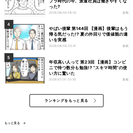
プラ時代の今、派遣社員は働きやすくな
った?
2026/08/06 08:00
連載
やばい後輩 第144回 【漫画】後輩はもう
帰る気だった!? 夏の外回りで価値観の違
いを実感
2026/08/06 20:41
連載
年収高い人って 第23回 【漫画】コンビ
ニで待つ数分も勉強!? “スキマ時間”の使
い方に驚いた
2026/07/31 20:55
連載
ランキングをもっと見る
もっと見る