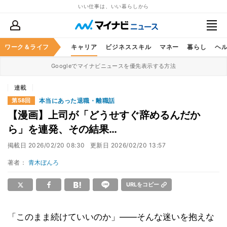
いい仕事は、いい暮らしから
ワーク＆ライフ
キャリア
ビジネススキル
マネー
暮らし
ヘ
Googleでマイナビニュースを優先表示する方法
連載
本当にあった退職・離職話
第58回
【漫画】上司が「どうせすぐ辞めるんだか
ら」を連発、その結果…
掲載日
2026/02/20 08:30
更新日
2026/02/20 13:57
著者：
青木ぼんろ
URLをコピー
「このまま続けていいのか」――そんな迷いを抱えな