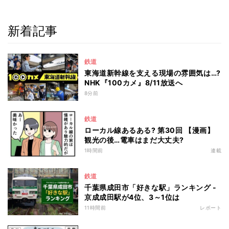
新着記事
鉄道
東海道新幹線を支える現場の雰囲気は…?
NHK『100カメ』8/11放送へ
8分前
鉄道
ローカル線あるある? 第30回 【漫画】
観光の後…電車はまだ大丈夫?
1時間前
連載
鉄道
千葉県成田市「好きな駅」ランキング -
京成成田駅が4位、3～1位は
11時間前
レポート