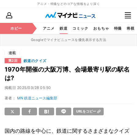
アニメ・特撮などのコアな情報をより深く
ホビー
アニメ
鉄道
コミック
おもちゃ
特撮
将棋
Googleでマイナビニュースを優先表示する方法
連載
鉄道のクイズ
第2回
1970年開催の大阪万博、会場最寄り駅の駅名
は?
掲載日
2025/03/28 05:50
著者：
MN 鉄道ニュース編集部
URLをコピー
国内の路線を中心に、鉄道に関するさまざまなクイズ