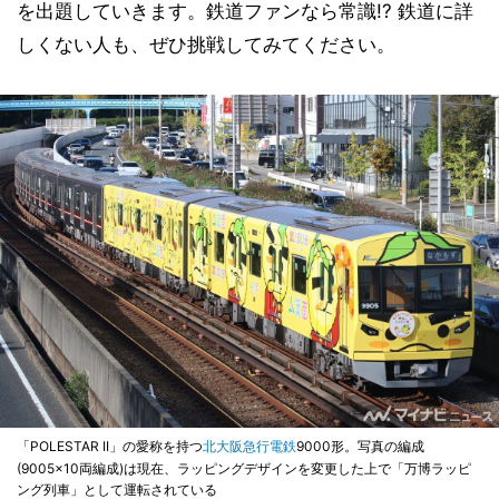
を出題していきます。鉄道ファンなら常識!? 鉄道に詳
しくない人も、ぜひ挑戦してみてください。
「POLESTAR II」の愛称を持つ
北大阪急行電鉄
9000形。写真の編成
(9005×10両編成)は現在、ラッピングデザインを変更した上で「万博ラッピ
ング列車」として運転されている