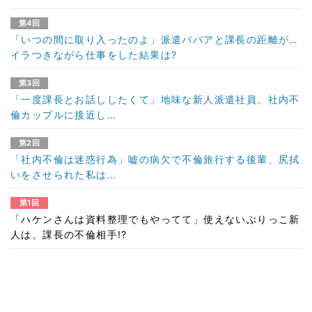
第4回
「いつの間に取り入ったのよ」派遣ババアと課長の距離が…
イラつきながら仕事をした結果は?
第3回
「一度課長とお話ししたくて」地味な新人派遣社員、社内不
倫カップルに接近し…
第2回
「社内不倫は迷惑行為」嘘の病欠で不倫旅行する後輩、尻拭
いをさせられた私は…
第1回
「ハケンさんは資料整理でもやってて」使えないぶりっこ新
人は、課長の不倫相手!?