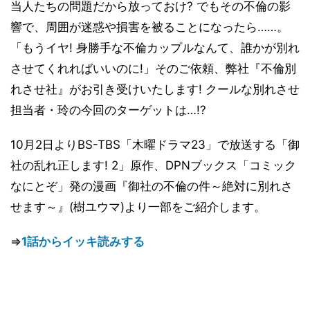
当人たちの問題だから放っておけ? でもその不倫の影
響で、周囲が迷惑や損害を被ることになったら……。
「もうイヤ! 身勝手な不倫カップルなんて、誰かが別れ
させてくれればいいのに!」そのご依頼、弊社『不倫別
れさせ社』がお引き受けいたします! クールな別れさせ
担当者・玲の今回のターゲットは…!?
10月2日よりBS-TBS「木曜ドラマ23」で放送する「御
社の乱れ正します! 2」原作、DPNブックス「コミック
なにとぞ」発の漫画『御社の不倫の件～絶対に別れさ
せます～』(樹ユウマ)より一部をご紹介します。
⇒
1話からイッキ読みする