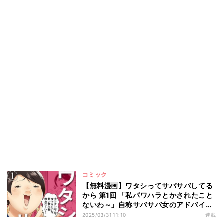
コミック
【無料漫画】ワタシってサバサバしてる
から 第1回 「私パワハラとかされたこと
ないわ～」自称サバサバ女のアドバイス
がクソすぎる!
2025/03/31 11:10
連載