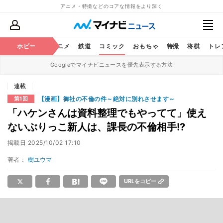
アニメ・特撮などのコアな情報をより深く
ホビー
アニメ
鉄道
コミック
おもちゃ
特撮
将棋
トレ
Googleでマイナビニュースを優先表示する方法
連載
【漫画】御社の不倫の件～絶対に別れさせます～
第1回
「ハケンさんは資料整理でもやってて」使え
ないぶりっこ新人は、課長の不倫相手!?
掲載日
2025/10/02 17:10
著者：
樹ユウマ
URLをコピー