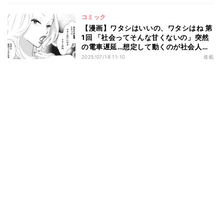
コミック
【漫画】ワタシはいいの、ワタシはね 第
1回 「社会ってそんな甘くないの」突然
の電車遅延…想定して動くのが社会人の
常識!?
2025/07/18 11:10
連載