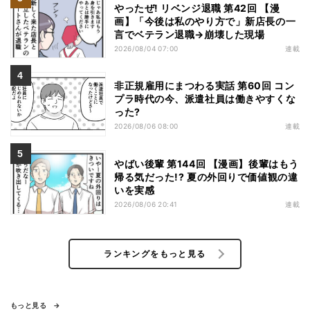
やったぜ! リベンジ退職 第42回 【漫
画】「今後は私のやり方で」新店長の一
言でベテラン退職→崩壊した現場
2026/08/04 07:00
連載
非正規雇用にまつわる実話 第60回 コン
プラ時代の今、派遣社員は働きやすくな
った?
2026/08/06 08:00
連載
やばい後輩 第144回 【漫画】後輩はもう
帰る気だった!? 夏の外回りで価値観の違
いを実感
2026/08/06 20:41
連載
ランキングをもっと見る
もっと見る