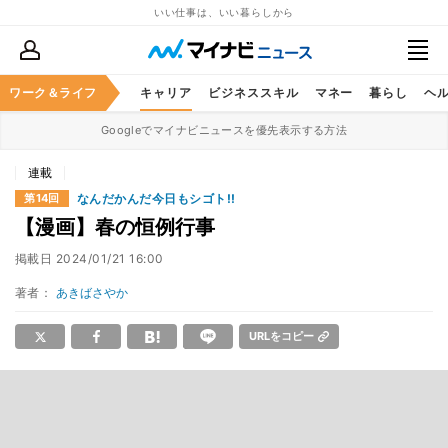
いい仕事は、いい暮らしから
ワーク＆ライフ
キャリア
ビジネススキル
マネー
暮らし
ヘ
Googleでマイナビニュースを優先表示する方法
連載
なんだかんだ今日もシゴト!!
第14回
【漫画】春の恒例行事
掲載日
2024/01/21 16:00
著者：
あきばさやか
URLをコピー