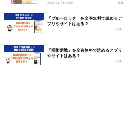
どかった話
2025/02/14 11:30
連載
「ブルーロック」を全巻無料で読めるア
プリやサイトはある？
- PR -
「呪術廻戦」を全巻無料で読めるアプリ
やサイトはある？
- PR -