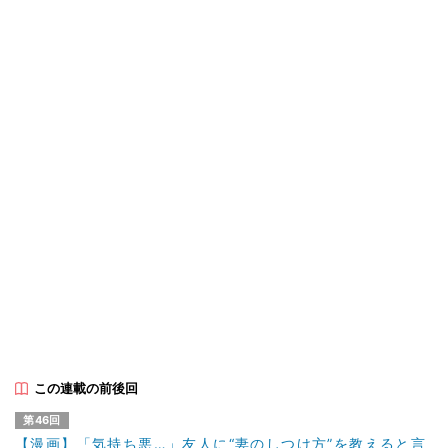
この連載の前後回
第46回
【漫画】「気持ち悪…」友人に“妻のしつけ方”を教えると言