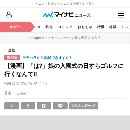
アニメ・特撮などのコアな情報をより深く
ホビー
アニメ
鉄道
コミック
おもちゃ
特撮
将棋
トレ
Googleでマイナビニュースを優先表示する方法
連載
モラハラから脱却できますか?
第44回
【漫画】「は?」娘の入園式の日すらゴルフに
行くなんて!!
掲載日
2025/05/09 11:15
著者：
しろみ
URLをコピー