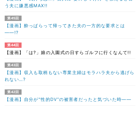
う夫に嫌悪感MAX!!
第45回
【漫画】酔っぱらって帰ってきた夫の一方的な要求とは
――!?
第44回
【漫画】「は?」娘の入園式の日すらゴルフに行くなんて!!
第43回
【漫画】収入も取柄もない専業主婦はモラハラ夫から逃げら
れない…?
第42回
【漫画】自分が"性的DV”の被害者だったと気づいた時――