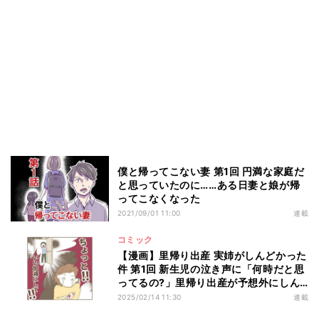
僕と帰ってこない妻 第1回 円満な家庭だ
と思っていたのに……ある日妻と娘が帰
ってこなくなった
2021/09/01 11:00
連載
コミック
【漫画】里帰り出産 実姉がしんどかった
件 第1回 新生児の泣き声に「何時だと思
ってるの?」里帰り出産が予想外にしん
どかった話
2025/02/14 11:30
連載