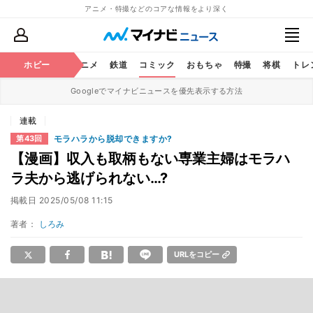
アニメ・特撮などのコアな情報をより深く
ホビー
アニメ
鉄道
コミック
おもちゃ
特撮
将棋
トレ
Googleでマイナビニュースを優先表示する方法
連載
モラハラから脱却できますか?
第43回
【漫画】収入も取柄もない専業主婦はモラハ
ラ夫から逃げられない…?
掲載日
2025/05/08 11:15
著者：
しろみ
URLをコピー