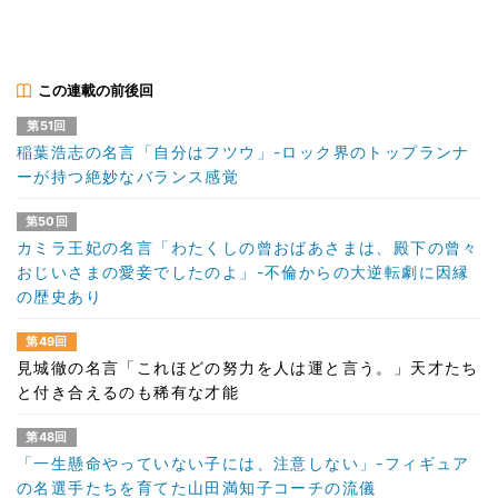
この連載の前後回
第51回
稲葉浩志の名言「自分はフツウ」-ロック界のトップランナ
ーが持つ絶妙なバランス感覚
第50回
カミラ王妃の名言「わたくしの曾おばあさまは、殿下の曾々
おじいさまの愛妾でしたのよ」-不倫からの大逆転劇に因縁
の歴史あり
第49回
見城徹の名言「これほどの努力を人は運と言う。」天才たち
と付き合えるのも稀有な才能
第48回
「一生懸命やっていない子には、注意しない」-フィギュア
の名選手たちを育てた山田満知子コーチの流儀