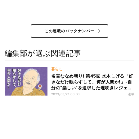
この連載のバックナンバー
編集部が選ぶ関連記事
暮らし
名言ななめ斬り! 第45回 水木しげる「好
きなだけ眠らずして、何が人間か!」-自
分の“楽しい”を追求した遅咲きレジェン
ドの哲学
2023/03/21 08:30
連載