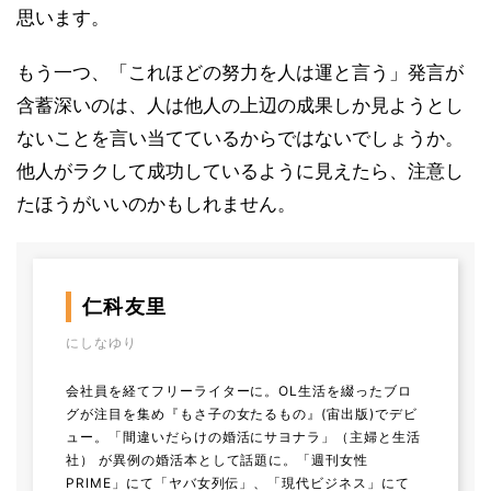
思います。
もう一つ、「これほどの努力を人は運と言う」発言が
含蓄深いのは、人は他人の上辺の成果しか見ようとし
ないことを言い当てているからではないでしょうか。
他人がラクして成功しているように見えたら、注意し
たほうがいいのかもしれません。
仁科友里
にしなゆり
会社員を経てフリーライターに。OL生活を綴ったブロ
グが注目を集め『もさ子の女たるもの』(宙出版)でデビ
ュー。「間違いだらけの婚活にサヨナラ」（主婦と生活
社） が異例の婚活本として話題に。「週刊女性
PRIME」にて「ヤバ女列伝」、「現代ビジネス」にて