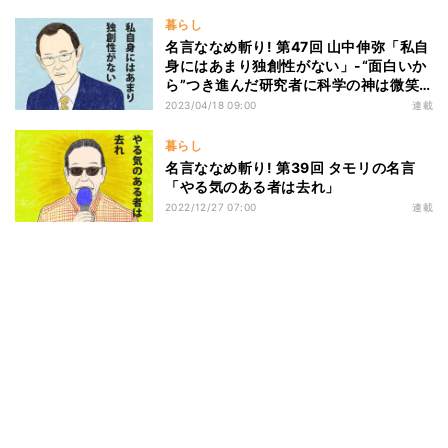
暮らし
名言ななめ斬り! 第47回 山中伸弥「私自
身にはあまり独創性がない」-“面白いか
ら”つき進んだ研究者に科学の神は微笑
む
2023/04/18 09:00
連載
暮らし
名言ななめ斬り! 第39回 タモリの名言
「やる気のある者は去れ」
2022/12/27 07:00
連載