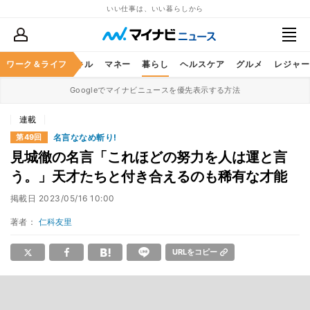
いい仕事は、いい暮らしから
ャリア
ワーク＆ライフ
ビジネススキル
マネー
暮らし
ヘルスケア
グルメ
レジャー
Googleでマイナビニュースを優先表示する方法
連載
名言ななめ斬り!
第49回
見城徹の名言「これほどの努力を人は運と言
う。」天才たちと付き合えるのも稀有な才能
掲載日
2023/05/16 10:00
著者：
仁科友里
URLをコピー