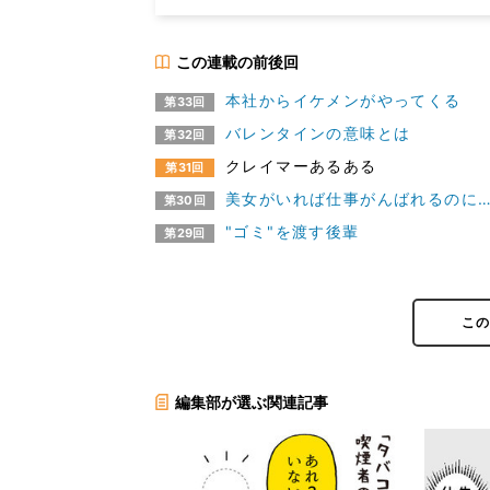
この連載の前後回
本社からイケメンがやってくる
第33回
バレンタインの意味とは
第32回
クレイマーあるある
第31回
美女がいれば仕事がんばれるのに
第30回
"ゴミ"を渡す後輩
第29回
こ
編集部が選ぶ関連記事