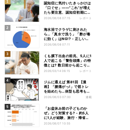
認知症に気付いたきっかけは
「口ぐせ」――“これ”が増え
たら要注意、認知症初期に見
られる「会話の特徴」とは
2026/08/08 07:15
レポート
海水浴でクラゲに刺された
ら…「真水で洗う」「酢が毒
に効く」はNG!? - 正しい応
急処置を医師が解説
2026/08/08 07:11
くも膜下出血の前兆、5人に1
人で起こる「警告頭痛」の特
徴とは? 数日前から起こりう
る、5つの「発症前のサイ
2026/03/14 06:15
レポート
ン」
ジムに通えば 第81回 【漫
画】「腰痛がっ!」で筋トレ
を始めたら…体型も思考も別
人になっていた
2026/08/03 07:00
連載
「お盆休み前の子どものか
ぜ」どう対策する? - 約5人
に1人が経験、旅行・帰省へ
の影響も
2026/08/07 10:55