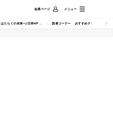
会員ページ
メニュー
はたらくの未来へ/日本HP
読者コーナー
おすすめナビ
マイナビB